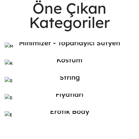
Öne Çıkan
Kategoriler
Minimizer - Toparlayıcı Sütyen
Kostüm
String
Sütyen Modelleri, Çeşitleri ve
Fiyatları
Erotik Body