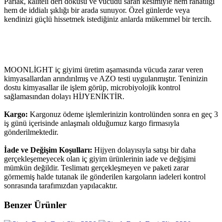
Parlak, kaliteli deri dokusu ve vücudu saran kesimiyle hem rahatlığı
hem de iddialı şıklığı bir arada sunuyor. Özel günlerde veya
kendinizi güçlü hissetmek istediğiniz anlarda mükemmel bir tercih.
MOONLİGHT iç giyimi üretim aşamasında vücuda zarar veren
kimyasallardan arındırılmış ve AZO testi uygulanmıştır. Teninizin
dostu kimyasallar ile işlem görüp, microbiyolojik kontrol
sağlamasından dolayı HİJYENİKTİR.
Kargo:
Kargonuz ödeme işlemlerinizin kontrolünden sonra en geç 3
iş günü içerisinde anlaşmalı olduğumuz kargo firmasıyla
gönderilmektedir.
İade ve Değişim Koşulları:
Hijyen dolayısıyla satışı bir daha
gerçekleşemeyecek olan iç giyim ürünlerinin iade ve değişimi
mümkün değildir. Teslimatı gerçekleşmeyen ve paketi zarar
görmemiş halde tutanak ile gönderilen kargoların iadeleri kontrol
sonrasında tarafımızdan yapılacaktır.
Benzer Ürünler