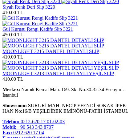
Siyah Renk Deri Slip 3220
410.00 TL
Gül Kurusu Rengi Kadife Slip 3221
450.00 TL
MOONLIGHT 3215 DANTEL DETAYLI SLİP
410.00 TL
MOONLIGHT 3213 DANTEL DETAYLI YEŞİL SLİP
410.00 TL
Merkez:
Namık Kemal Mah. 169. Sk. No:30-32-34 Esenyurt-
İstanbul
Showroom:
SURURİ MAH. NECİP EFENDİ SOKAK İPEK
HAN No:16/B YEŞİLDİREK EMİNÖNÜ-FATİH İSTANBUL
Telefon:
0212-620 17 01-02-03
Mobil:
+90 543 343 8707
Fax:
0212 620 17 04