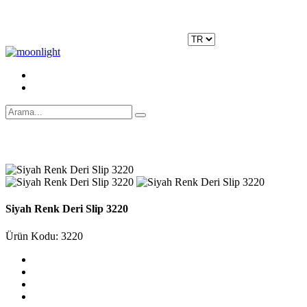
Moonlight Underwear'da 500 TL ÜZERİ KARGO ÜCRETSİZ!
Kayıt Ol
|
Giriş Yap
Siyah Renk Deri Slip 3220
Ürün Kodu: 3220