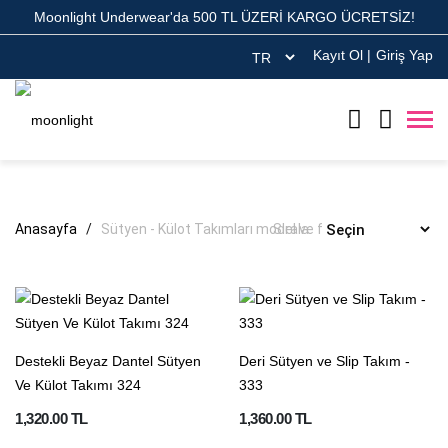
Moonlight Underwear'da 500 TL ÜZERİ KARGO ÜCRETSİZ!
Kayıt Ol
|
Giriş Yap
Anasayfa
Sütyen - Külot Takımları model ve fiyatları
Sırala:
Destekli Beyaz Dantel Sütyen
Deri Sütyen ve Slip Takım -
Ve Külot Takımı 324
333
1,320.00 TL
1,360.00 TL