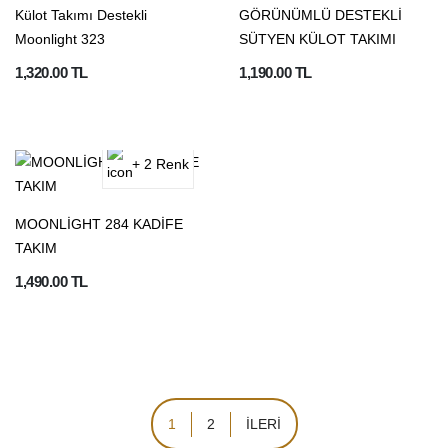
Külot Takımı Destekli
GÖRÜNÜMLÜ DESTEKLİ
Moonlight 323
SÜTYEN KÜLOT TAKIMI
1,320.00 TL
1,190.00 TL
+ 2 Renk
MOONLİGHT 284 KADİFE
TAKIM
1,490.00 TL
1
2
İLERİ