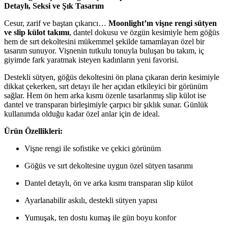
Detaylı, Seksi ve Şık Tasarım
Cesur, zarif ve baştan çıkarıcı…
Moonlight’ın vişne rengi sütyen
ve slip külot takımı
, dantel dokusu ve özgün kesimiyle hem göğüs
hem de sırt dekoltesini mükemmel şekilde tamamlayan özel bir
tasarım sunuyor. Vişnenin tutkulu tonuyla buluşan bu takım, iç
giyimde fark yaratmak isteyen kadınların yeni favorisi.
Destekli sütyen, göğüs dekoltesini ön plana çıkaran derin kesimiyle
dikkat çekerken, sırt detayı ile her açıdan etkileyici bir görünüm
sağlar. Hem ön hem arka kısmı özenle tasarlanmış slip külot ise
dantel ve transparan birleşimiyle çarpıcı bir şıklık sunar. Günlük
kullanımda olduğu kadar özel anlar için de ideal.
Ürün Özellikleri:
Vişne rengi ile sofistike ve çekici görünüm
Göğüs ve sırt dekoltesine uygun özel sütyen tasarımı
Dantel detaylı, ön ve arka kısmı transparan slip külot
Ayarlanabilir askılı, destekli sütyen yapısı
Yumuşak, ten dostu kumaş ile gün boyu konfor