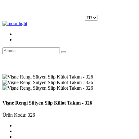
Moonlight Underwear'da 500 TL ÜZERİ KARGO ÜCRETSİZ!
Kayıt Ol
|
Giriş Yap
Vişne Rengi Sütyen Slip Külot Takım - 326
Ürün Kodu: 326