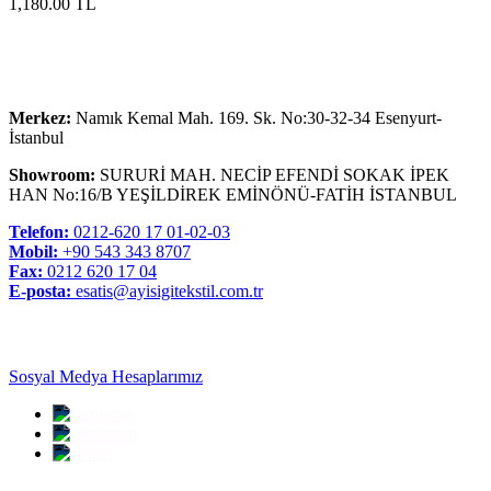
1,180.00 TL
Merkez:
Namık Kemal Mah. 169. Sk. No:30-32-34 Esenyurt-
İstanbul
Showroom:
SURURİ MAH. NECİP EFENDİ SOKAK İPEK
HAN No:16/B YEŞİLDİREK EMİNÖNÜ-FATİH İSTANBUL
Telefon:
0212-620 17 01-02-03
Mobil:
+90 543 343 8707
Fax:
0212 620 17 04
E-posta:
esatis@ayisigitekstil.com.tr
Sosyal Medya Hesaplarımız