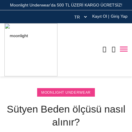
Moonlight Underwear'da 500 TL ÜZERİ KARGO ÜCRETSİZ!
Kayıt Ol
|
Giriş Yap
MOONLIGHT UNDERWEAR
Sütyen Beden ölçüsü nasıl
alınır?