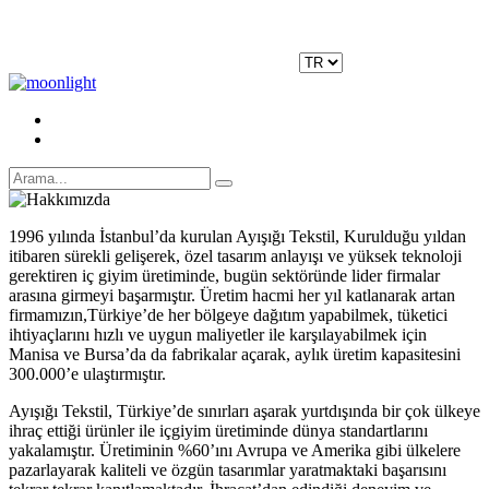
Moonlight Underwear'da 500 TL ÜZERİ KARGO ÜCRETSİZ!
Kayıt Ol
|
Giriş Yap
1996 yılında İstanbul’da kurulan Ayışığı Tekstil, Kurulduğu yıldan
itibaren sürekli gelişerek, özel tasarım anlayışı ve yüksek teknoloji
gerektiren iç giyim üretiminde, bugün sektöründe lider firmalar
arasına girmeyi başarmıştır. Üretim hacmi her yıl katlanarak artan
firmamızın,Türkiye’de her bölgeye dağıtım yapabilmek, tüketici
ihtiyaçlarını hızlı ve uygun maliyetler ile karşılayabilmek için
Manisa ve Bursa’da da fabrikalar açarak, aylık üretim kapasitesini
300.000’e ulaştırmıştır.
Ayışığı Tekstil, Türkiye’de sınırları aşarak yurtdışında bir çok ülkeye
ihraç ettiği ürünler ile içgiyim üretiminde dünya standartlarını
yakalamıştır. Üretiminin %60’ını Avrupa ve Amerika gibi ülkelere
pazarlayarak kaliteli ve özgün tasarımlar yaratmaktaki başarısını