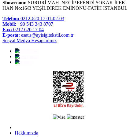
Showroom:
SURURİ MAH. NECİP EFENDİ SOKAK İPEK
HAN No:16/B YEŞİLDİREK EMİNÖNÜ-FATİH İSTANBUL
Telefon:
0212-620 17 01-02-03
Mobil:
+90 543 343 8707
Fax:
0212 620 17 04
E-posta:
esatis@ayisigitekstil.com.tr
Sosyal Medya Hesaplarımız
Hakkımızda