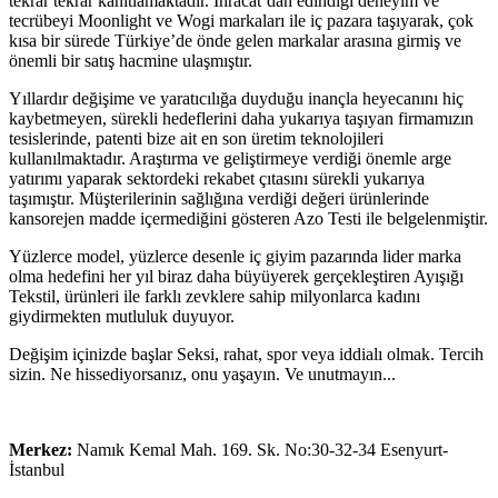
tekrar tekrar kanıtlamaktadır. İhracat’dan edindiği deneyim ve
tecrübeyi Moonlight ve Wogi markaları ile iç pazara taşıyarak, çok
kısa bir sürede Türkiye’de önde gelen markalar arasına girmiş ve
önemli bir satış hacmine ulaşmıştır.
Yıllardır değişime ve yaratıcılığa duyduğu inançla heyecanını hiç
kaybetmeyen, sürekli hedeflerini daha yukarıya taşıyan firmamızın
tesislerinde, patenti bize ait en son üretim teknolojileri
kullanılmaktadır. Araştırma ve geliştirmeye verdiği önemle arge
yatırımı yaparak sektordeki rekabet çıtasını sürekli yukarıya
taşımıştır. Müşterilerinin sağlığına verdiği değeri ürünlerinde
kansorejen madde içermediğini gösteren Azo Testi ile belgelenmiştir.
Yüzlerce model, yüzlerce desenle iç giyim pazarında lider marka
olma hedefini her yıl biraz daha büyüyerek gerçekleştiren Ayışığı
Tekstil, ürünleri ile farklı zevklere sahip milyonlarca kadını
giydirmekten mutluluk duyuyor.
Değişim içinizde başlar Seksi, rahat, spor veya iddialı olmak. Tercih
sizin. Ne hissediyorsanız, onu yaşayın. Ve unutmayın...
Merkez:
Namık Kemal Mah. 169. Sk. No:30-32-34 Esenyurt-
İstanbul