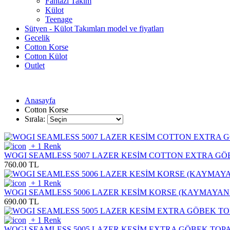
Fantazi Takım
Külot
Teenage
Sütyen - Külot Takımları model ve fiyatları
Gecelik
Cotton Korse
Cotton Külot
Outlet
Anasayfa
Cotton Korse
Sırala:
+ 1 Renk
WOGI SEAMLESS 5007 LAZER KESİM COTTON EXTRA GÖ
760.00 TL
+ 1 Renk
WOGI SEAMLESS 5006 LAZER KESİM KORSE (KAYMAYAN 
690.00 TL
+ 1 Renk
WOGI SEAMLESS 5005 LAZER KESİM EXTRA GÖBEK TOPA