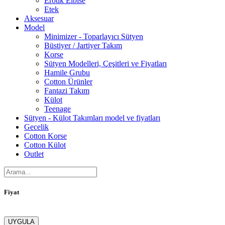
Erotik Elbise
Etek
Aksesuar
Model
Minimizer - Toparlayıcı Sütyen
Büstiyer / Jartiyer Takım
Korse
Sütyen Modelleri, Çeşitleri ve Fiyatları
Hamile Grubu
Cotton Ürünler
Fantazi Takım
Külot
Teenage
Sütyen - Külot Takımları model ve fiyatları
Gecelik
Cotton Korse
Cotton Külot
Outlet
Fiyat