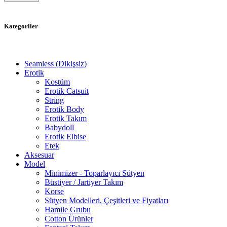
Kategoriler
Seamless (Dikişsiz)
Erotik
Kostüm
Erotik Catsuit
String
Erotik Body
Erotik Takım
Babydoll
Erotik Elbise
Etek
Aksesuar
Model
Minimizer - Toparlayıcı Sütyen
Büstiyer / Jartiyer Takım
Korse
Sütyen Modelleri, Çeşitleri ve Fiyatları
Hamile Grubu
Cotton Ürünler