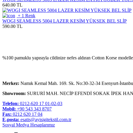
640.00 TL
+ 1 Renk
WOGI SEAMLESS 5004 LAZER KESİM YÜKSEK BEL SLİP
590.00 TL
%100 pamuklu yapısıyla cildinize nefes aldıran Cotton Korse modelleriy
Merkez:
Namık Kemal Mah. 169. Sk. No:30-32-34 Esenyurt-İstanbu
Showroom:
SURURİ MAH. NECİP EFENDİ SOKAK İPEK HAN
Telefon:
0212-620 17 01-02-03
Mobil:
+90 543 343 8707
Fax:
0212 620 17 04
E-posta:
esatis@ayisigitekstil.com.tr
Sosyal Medya Hesaplarımız