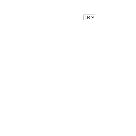
Kayıt Ol
|
Giriş Yap