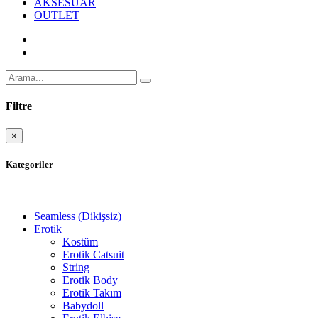
AKSESUAR
OUTLET
Filtre
×
Kategoriler
Seamless (Dikişsiz)
Erotik
Kostüm
Erotik Catsuit
String
Erotik Body
Erotik Takım
Babydoll