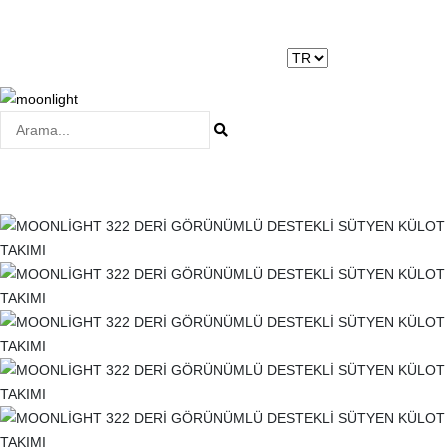
Moonlight Underwear'da 500 TL ÜZERİ KARGO ÜCRETSİZ!
Kayıt Ol
|
Giriş Yap