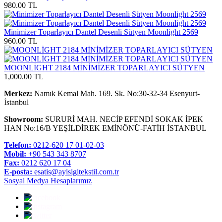
980.00 TL
Minimizer Toparlayıcı Dantel Desenli Sütyen Moonlight 2569
960.00 TL
MOONLİGHT 2184 MİNİMİZER TOPARLAYICI SÜTYEN
1,000.00 TL
Merkez:
Namık Kemal Mah. 169. Sk. No:30-32-34 Esenyurt-
İstanbul
Showroom:
SURURİ MAH. NECİP EFENDİ SOKAK İPEK
HAN No:16/B YEŞİLDİREK EMİNÖNÜ-FATİH İSTANBUL
Telefon:
0212-620 17 01-02-03
Mobil:
+90 543 343 8707
Fax:
0212 620 17 04
E-posta:
esatis@ayisigitekstil.com.tr
Sosyal Medya Hesaplarımız