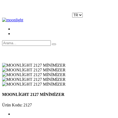
Moonlight Underwear'da 500 TL ÜZERİ KARGO ÜCRETSİZ!
Kayıt Ol
|
Giriş Yap
MOONLİGHT 2127 MİNİMİZER
Ürün Kodu: 2127