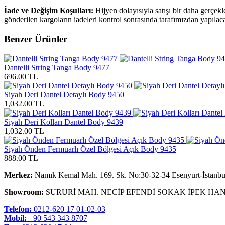
İade ve Değişim Koşulları:
Hijyen dolayısıyla satışı bir daha gerçek
gönderilen kargoların iadeleri kontrol sonrasında tarafımızdan yapılaca
Benzer Ürünler
Dantelli String Tanga Body 9477
696.00 TL
Siyah Deri Dantel Detaylı Body 9450
1,032.00 TL
Siyah Deri Kolları Dantel Body 9439
1,032.00 TL
Siyah Önden Fermuarlı Özel Bölgesi Açık Body 9435
888.00 TL
Merkez:
Namık Kemal Mah. 169. Sk. No:30-32-34 Esenyurt-İstanbu
Showroom:
SURURİ MAH. NECİP EFENDİ SOKAK İPEK HAN
Telefon:
0212-620 17 01-02-03
Mobil:
+90 543 343 8707