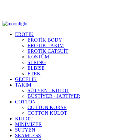
Moonlight Underwear'da 500 TL ÜZERİ KARGO ÜCRETSİZ!
EROTİK
EROTİK BODY
EROTİK TAKIM
EROTİK CATSUİT
KOSTÜM
STRİNG
ELBİSE
ETEK
GECELİK
TAKIM
SÜTYEN - KÜLOT
BÜSTİYER - JARTİYER
COTTON
COTTON KORSE
COTTON KÜLOT
KÜLOT
MİNİMİZER
SÜTYEN
SEAMLESS