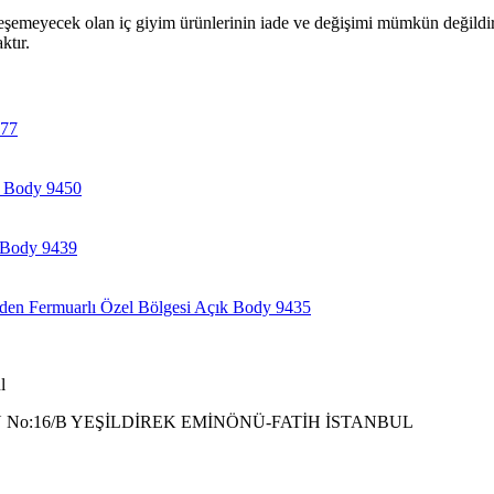
leşemeyecek olan iç giyim ürünlerinin iade ve değişimi mümkün değildir
ktır.
l
 No:16/B YEŞİLDİREK EMİNÖNÜ-FATİH İSTANBUL