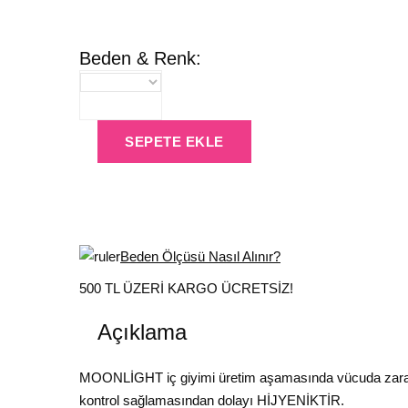
Beden & Renk:
SEPETE EKLE
Beden Ölçüsü Nasıl Alınır?
500 TL ÜZERİ KARGO ÜCRETSİZ!
Açıklama
MOONLİGHT iç giyimi üretim aşamasında vücuda zarar ver
kontrol sağlamasından dolayı HİJYENİKTİR.