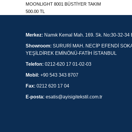
MOONLIGHT 8001 BÜSTİYER TAKIM
500.00 TL
Merkez:
Namık Kemal Mah. 169. Sk. No:30-32-34 E
Showroom:
SURURİ MAH. NECİP EFENDİ SOKA
YEŞİLDİREK EMİNÖNÜ-FATİH İSTANBUL
Telefon:
0212-620 17 01-02-03
Mobil:
+90 543 343 8707
Fax:
0212 620 17 04
E-posta:
esatis@ayisigitekstil.com.tr