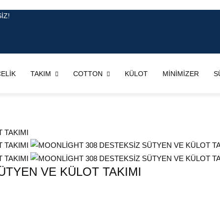
İZ!
ELİK
TAKIM
COTTON
KÜLOT
MİNİMİZER
S
ÜTYEN VE KÜLOT TAKIMI