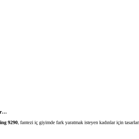
yor…
ring 9290
, fantezi iç giyimde fark yaratmak isteyen kadınlar için tasarl