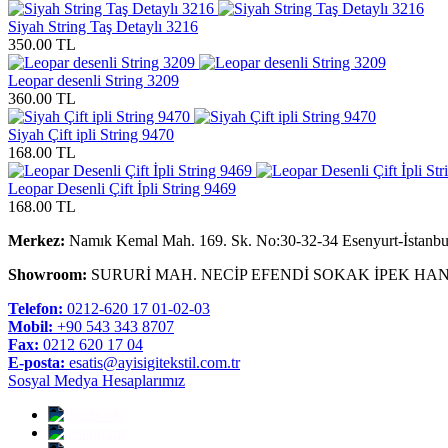
Siyah String Taş Detaylı 3216
350.00 TL
Leopar desenli String 3209
360.00 TL
Siyah Çift ipli String 9470
168.00 TL
Leopar Desenli Çift İpli String 9469
168.00 TL
Merkez:
Namık Kemal Mah. 169. Sk. No:30-32-34 Esenyurt-İstanbu
Showroom:
SURURİ MAH. NECİP EFENDİ SOKAK İPEK HAN
Telefon:
0212-620 17 01-02-03
Mobil:
+90 543 343 8707
Fax:
0212 620 17 04
E-posta:
esatis@ayisigitekstil.com.tr
Sosyal Medya Hesaplarımız