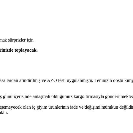
maz sürprizler için
rinizde toplayacak.
rdan arındırılmış ve AZO testi uygulanmıştır. Teninizin dostu kimyas
ş günü içerisinde anlaşmalı olduğumuz kargo firmasıyla gönderilmekted
leşemeyecek olan iç giyim ürünlerinin iade ve değişimi mümkün değildir
ktır.