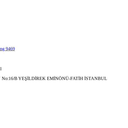
l
 No:16/B YEŞİLDİREK EMİNÖNÜ-FATİH İSTANBUL