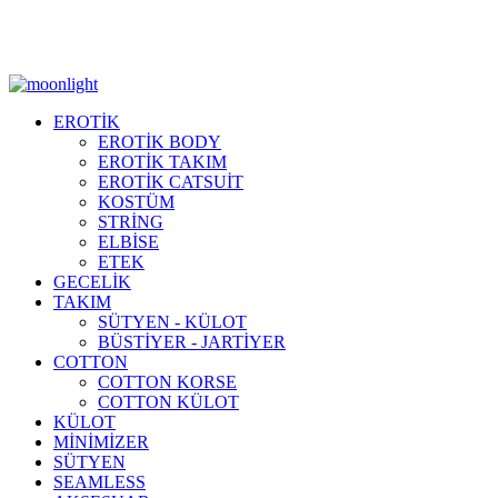
Moonlight Underwear'da 500 TL ÜZERİ KARGO ÜCRETSİZ!
EROTİK
EROTİK BODY
EROTİK TAKIM
EROTİK CATSUİT
KOSTÜM
STRİNG
ELBİSE
ETEK
GECELİK
TAKIM
SÜTYEN - KÜLOT
BÜSTİYER - JARTİYER
COTTON
COTTON KORSE
COTTON KÜLOT
KÜLOT
MİNİMİZER
SÜTYEN
SEAMLESS