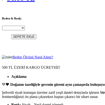
Beden & Renk:
SEPETE EKLE
Beden Ölçüsü Nasıl Alınır?
500 TL ÜZERİ KARGO ÜCRETSİZ!
Açıklama
💚🖤
Doğanın tazeliğiyle gecenin gizemi aynı çamaşırda buluşu
Şehvetli siyah kumaşın üzerine zarif yeşil dantel detaylarla işlenen
St
feminenliğinizi ön plana çıkarırken baştan çıkarıcı bir siluet sunar.
Renk:
Siyah – Yeşil dantel işlemeli