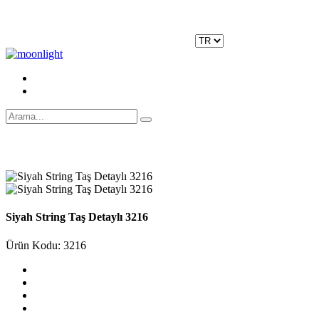
Moonlight Underwear'da 500 TL ÜZERİ KARGO ÜCRETSİZ!
Kayıt Ol
|
Giriş Yap
Siyah String Taş Detaylı 3216
Ürün Kodu: 3216