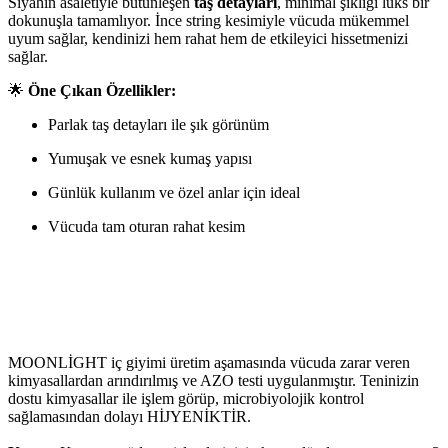
Siyahın asaletiyle bütünleşen
taş detayları
, minimal şıklığı lüks bir
dokunuşla tamamlıyor. İnce string kesimiyle vücuda mükemmel
uyum sağlar, kendinizi hem rahat hem de etkileyici hissetmenizi
sağlar.
🌟
Öne Çıkan Özellikler:
Parlak taş detayları ile şık görünüm
Yumuşak ve esnek kumaş yapısı
Günlük kullanım ve özel anlar için ideal
Vücuda tam oturan rahat kesim
MOONLİGHT iç giyimi üretim aşamasında vücuda zarar veren
kimyasallardan arındırılmış ve AZO testi uygulanmıştır. Teninizin
dostu kimyasallar ile işlem görüp, microbiyolojik kontrol
sağlamasından dolayı HİJYENİKTİR.