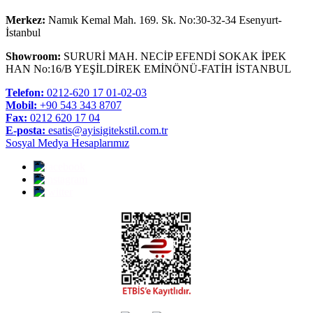
Merkez:
Namık Kemal Mah. 169. Sk. No:30-32-34 Esenyurt-
İstanbul
Showroom:
SURURİ MAH. NECİP EFENDİ SOKAK İPEK
HAN No:16/B YEŞİLDİREK EMİNÖNÜ-FATİH İSTANBUL
Telefon:
0212-620 17 01-02-03
Mobil:
+90 543 343 8707
Fax:
0212 620 17 04
E-posta:
esatis@ayisigitekstil.com.tr
Sosyal Medya Hesaplarımız