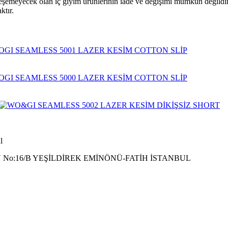
leşemeyecek olan iç giyim ürünlerinin iade ve değişimi mümkün değildir
ktır.
l
 No:16/B YEŞİLDİREK EMİNÖNÜ-FATİH İSTANBUL