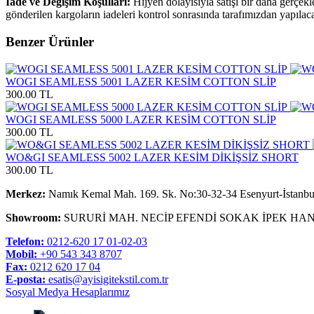
İade ve Değişim Koşulları:
Hijyen dolayısıyla satışı bir daha gerçek
gönderilen kargoların iadeleri kontrol sonrasında tarafımızdan yapılaca
Benzer Ürünler
WOGI SEAMLESS 5001 LAZER KESİM COTTON SLİP
300.00 TL
WOGI SEAMLESS 5000 LAZER KESİM COTTON SLİP
300.00 TL
WO&GI SEAMLESS 5002 LAZER KESİM DİKİŞSİZ SHORT
300.00 TL
Merkez:
Namık Kemal Mah. 169. Sk. No:30-32-34 Esenyurt-İstanbu
Showroom:
SURURİ MAH. NECİP EFENDİ SOKAK İPEK HAN
Telefon:
0212-620 17 01-02-03
Mobil:
+90 543 343 8707
Fax:
0212 620 17 04
E-posta:
esatis@ayisigitekstil.com.tr
Sosyal Medya Hesaplarımız