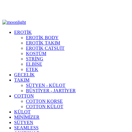
Moonlight Underwear'da 500 TL ÜZERİ KARGO ÜCRETSİZ!
EROTİK
EROTİK BODY
EROTİK TAKIM
EROTİK CATSUİT
KOSTÜM
STRİNG
ELBİSE
ETEK
GECELİK
TAKIM
SÜTYEN - KÜLOT
BÜSTİYER - JARTİYER
COTTON
COTTON KORSE
COTTON KÜLOT
KÜLOT
MİNİMİZER
SÜTYEN
SEAMLESS