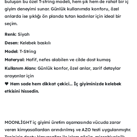
buluşan bu özel T-string modeli, hem şık hem de rahat bir iç
giyim deneyimi sunar. Günlük kullanımda konforu, özel
anlarda ise şıklığı ön planda tutan kadınlar için ideal bir
seçim.
Renk:
Siyah
Desen:
Kelebek baskılı
Model:
T-String
Materyal:
Hafif, nefes alabilen ve cilde dost kumaş
Kullanım Alanı:
Günlük konfor, özel anlar, zarif detaylar
arayanlar için
🖤
Hem sade hem dikkat çekici… İç giyiminizde kelebek
etkisini hissedin.
MOONLİGHT iç giyimi üretim aşamasında vücuda zarar
veren kimyasallardan arındırılmış ve AZO testi uygulanmıştır.