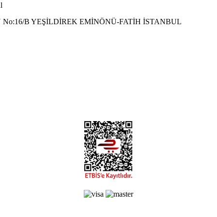
l
 No:16/B YEŞİLDİREK EMİNÖNÜ-FATİH İSTANBUL