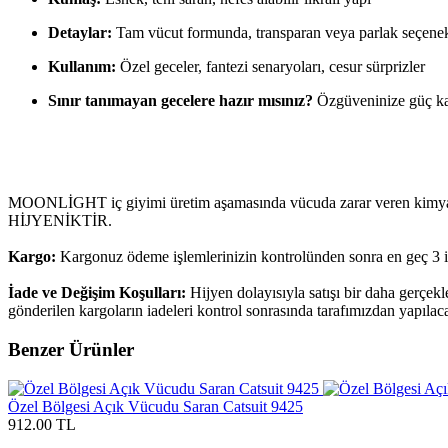
Detaylar:
Tam vücut formunda, transparan veya parlak seçenekl
Kullanım:
Özel geceler, fantezi senaryoları, cesur sürprizler
Sınır tanımayan gecelere hazır mısınız?
Özgüveninize güç kata
MOONLİGHT iç giyimi üretim aşamasında vücuda zarar veren kimyasalla
HİJYENİKTİR.
Kargo:
Kargonuz ödeme işlemlerinizin kontrolünden sonra en geç 3 i
İade ve Değişim Koşulları:
Hijyen dolayısıyla satışı bir daha gerçek
gönderilen kargoların iadeleri kontrol sonrasında tarafımızdan yapılaca
Benzer Ürünler
Özel Bölgesi Açık Vücudu Saran Catsuit 9425
912.00 TL