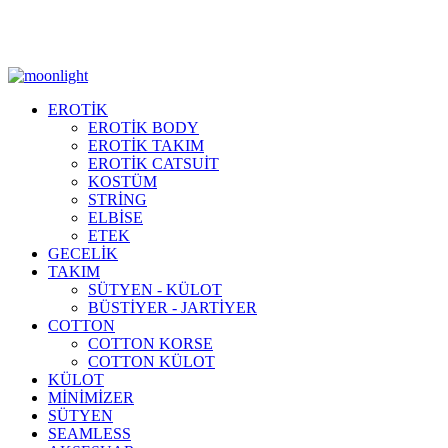
Moonlight Underwear'da 500 TL ÜZERİ KARGO ÜCRETSİZ!
EROTİK
EROTİK BODY
EROTİK TAKIM
EROTİK CATSUİT
KOSTÜM
STRİNG
ELBİSE
ETEK
GECELİK
TAKIM
SÜTYEN - KÜLOT
BÜSTİYER - JARTİYER
COTTON
COTTON KORSE
COTTON KÜLOT
KÜLOT
MİNİMİZER
SÜTYEN
SEAMLESS