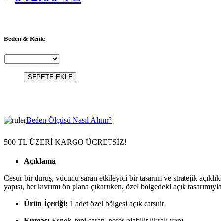
Beden & Renk:
SEPETE EKLE
Beden Ölçüsü Nasıl Alınır?
500 TL ÜZERİ KARGO ÜCRETSİZ!
Açıklama
Cesur bir duruş, vücudu saran etkileyici bir tasarım ve stratejik açıkl
yapısı, her kıvrımı ön plana çıkarırken, özel bölgedeki açık tasarımıy
Ürün İçeriği:
1 adet özel bölgesi açık catsuit
Kumaş:
Esnek, teni saran, nefes alabilir likralı yapı