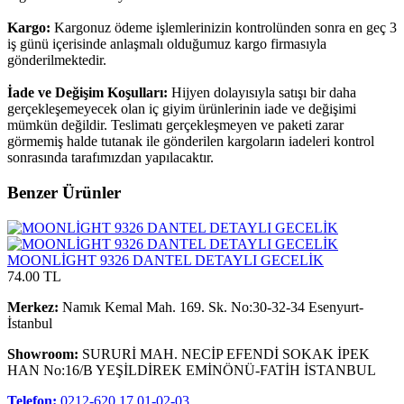
Kargo:
Kargonuz ödeme işlemlerinizin kontrolünden sonra en geç 3
iş günü içerisinde anlaşmalı olduğumuz kargo firmasıyla
gönderilmektedir.
İade ve Değişim Koşulları:
Hijyen dolayısıyla satışı bir daha
gerçekleşemeyecek olan iç giyim ürünlerinin iade ve değişimi
mümkün değildir. Teslimatı gerçekleşmeyen ve paketi zarar
görmemiş halde tutanak ile gönderilen kargoların iadeleri kontrol
sonrasında tarafımızdan yapılacaktır.
Benzer Ürünler
MOONLİGHT 9326 DANTEL DETAYLI GECELİK
74.00 TL
Merkez:
Namık Kemal Mah. 169. Sk. No:30-32-34 Esenyurt-
İstanbul
Showroom:
SURURİ MAH. NECİP EFENDİ SOKAK İPEK
HAN No:16/B YEŞİLDİREK EMİNÖNÜ-FATİH İSTANBUL
Telefon:
0212-620 17 01-02-03