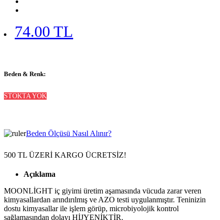
74.00 TL
Beden & Renk:
STOKTA YOK
Beden Ölçüsü Nasıl Alınır?
500 TL ÜZERİ KARGO ÜCRETSİZ!
Açıklama
MOONLİGHT iç giyimi üretim aşamasında vücuda zarar veren
kimyasallardan arındırılmış ve AZO testi uygulanmıştır. Teninizin
dostu kimyasallar ile işlem görüp, microbiyolojik kontrol
sağlamasından dolayı HİJYENİKTİR.