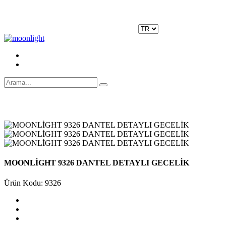
Moonlight Underwear'da 500 TL ÜZERİ KARGO ÜCRETSİZ!
Kayıt Ol
|
Giriş Yap
MOONLİGHT 9326 DANTEL DETAYLI GECELİK
Ürün Kodu: 9326