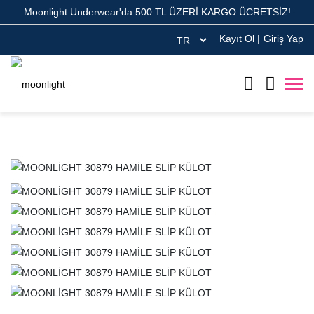
Moonlight Underwear'da 500 TL ÜZERİ KARGO ÜCRETSİZ!
Kayıt Ol
|
Giriş Yap