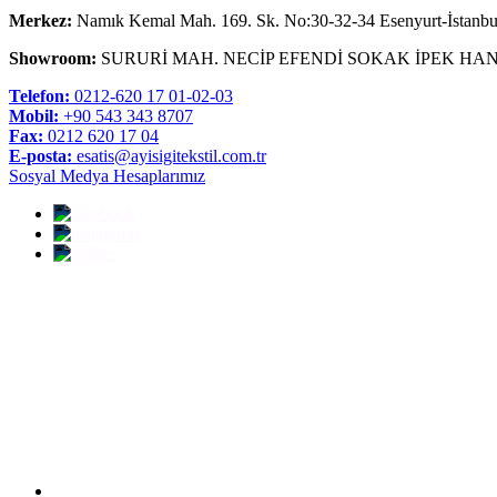
Merkez:
Namık Kemal Mah. 169. Sk. No:30-32-34 Esenyurt-İstanbu
Showroom:
SURURİ MAH. NECİP EFENDİ SOKAK İPEK HAN
Telefon:
0212-620 17 01-02-03
Mobil:
+90 543 343 8707
Fax:
0212 620 17 04
E-posta:
esatis@ayisigitekstil.com.tr
Sosyal Medya Hesaplarımız