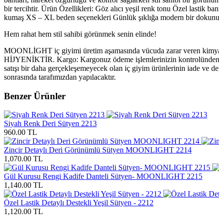
bir tercihtir. Ürün Özellikleri: Göz alıcı yeşil renk tonu Özel lastik 
kumaş XS – XL beden seçenekleri Günlük şıklığa modern bir dokunuş 
Hem rahat hem stil sahibi görünmek senin elinde!
MOONLİGHT iç giyimi üretim aşamasında vücuda zarar veren kimyasalla
HİJYENİKTİR. Kargo: Kargonuz ödeme işlemlerinizin kontrolünden son
satışı bir daha gerçekleşemeyecek olan iç giyim ürünlerinin iade ve d
sonrasında tarafımızdan yapılacaktır.
Benzer Ürünler
Siyah Renk Deri Sütyen 2213
960.00 TL
Zincir Detaylı Deri Görünümlü Sütyen MOONLIGHT 2214
1,070.00 TL
Gül Kurusu Rengi Kadife Danteli Sütyen- MOONLIGHT 2215
1,140.00 TL
Özel Lastik Detaylı Destekli Yeşil Sütyen - 2212
1,120.00 TL