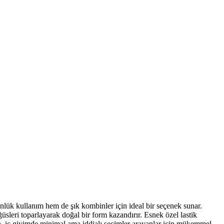
ünlük kullanım hem de şık kombinler için ideal bir seçenek sunar.
öğüsleri toparlayarak doğal bir form kazandırır. Esnek özel lastik
yen, iç giyimde minimal ama iddialı seçimler arayanlar için mükemmel