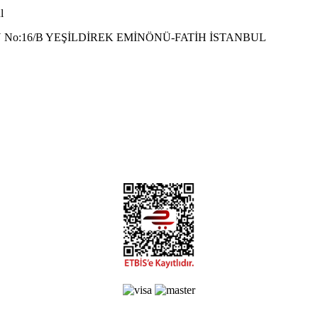
l
 No:16/B YEŞİLDİREK EMİNÖNÜ-FATİH İSTANBUL