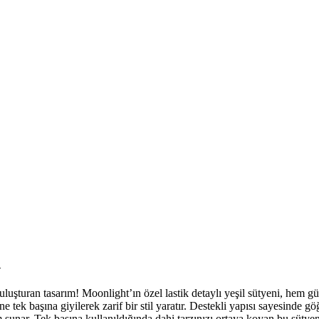
n
uluşturan tasarım! Moonlight’ın özel lastik detaylı yeşil sütyeni, hem g
e tek başına giyilerek zarif bir stil yaratır. Destekli yapısı sayesinde g
üm sunar. Tek başına kullanıldığında dahi tarzınızı ortaya koyan bu süt