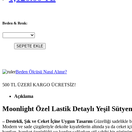
Beden & Renk:
SEPETE EKLE
Beden Ölçüsü Nasıl Alınır?
500 TL ÜZERİ KARGO ÜCRETSİZ!
Açıklama
Moonlight Özel Lastik Detaylı Yeşil Sütye
– Destekli, Şık ve Ceket İçine Uygun Tasarım
Güzelliği sadelikle b
Modern ve sade çizgileriyle dekolte kıyafetlerin altında ya da ceket için
bantları, hareket özgürlüğü ve konfor sağlarken stil sahibi bir görün