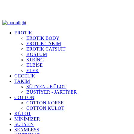
Moonlight Underwear'da 500 TL ÜZERİ KARGO ÜCRETSİZ!
EROTİK
EROTİK BODY
EROTİK TAKIM
EROTİK CATSUİT
KOSTÜM
STRİNG
ELBİSE
ETEK
GECELİK
TAKIM
SÜTYEN - KÜLOT
BÜSTİYER - JARTİYER
COTTON
COTTON KORSE
COTTON KÜLOT
KÜLOT
MİNİMİZER
SÜTYEN
SEAMLESS