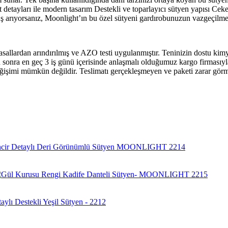
bant detayları ile modern tasarım Destekli ve toparlayıcı sütyen yapısı 
arıyorsanız, Moonlight’ın bu özel sütyeni gardırobunuzun vazgeçilmez
rdan arındırılmış ve AZO testi uygulanmıştır. Teninizin dostu kimyas
ra en geç 3 iş günü içerisinde anlaşmalı olduğumuz kargo firmasıyla 
eğişimi mümkün değildir. Teslimatı gerçekleşmeyen ve paketi zarar görme