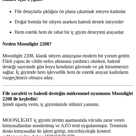
File detaylarla şıklığını ön plana çıkarmak isteyen kadınlar
Doğal formda bir sütyen ararken balenli destek isteyenler
Hem estetik hem de rahat bir iç giyim deneyimi arayanlar
Neden Moonlight 2208?
Moonlight 2208, klasik sütyen anlayışına modern bir yorum getirir.
Fileli yapısı ile cildin nefes almasına yardımcı olurken, balenli
desteği sayesinde gün boyu kendinizi güvende ve şık hissetmenizi
sağlar. İç giyimde hem işlevsellik hem de estetik arayan kadınların
vazgeçilmezi olmaya aday.
File zarafeti ve balenli desteğin mükemmel uyumunu Moonlight
2208 ile keşfedin!
Şimdi sipariş verin, iç giyiminizde stilinizi yansıtın.
MOONLİGHT iç giyimi üretim aşamasında vücuda zarar veren
kimyasallardan arındırılmış ve AZO testi uygulanmıştır. Teninizin
dostu kimyasallar ile işlem görüp, microbiyolojik kontrol