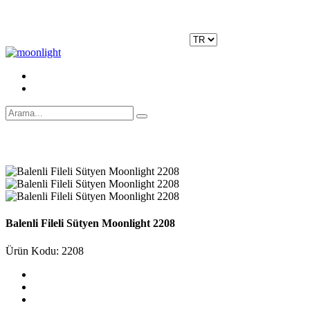
Moonlight Underwear'da 500 TL ÜZERİ KARGO ÜCRETSİZ!
Kayıt Ol
|
Giriş Yap
Balenli Fileli Sütyen Moonlight 2208
Ürün Kodu: 2208