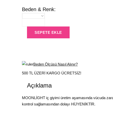
Beden & Renk:
SEPETE EKLE
Beden Ölçüsü Nasıl Alınır?
500 TL ÜZERİ KARGO ÜCRETSİZ!
Açıklama
MOONLİGHT iç giyimi üretim aşamasında vücuda zarar ver
kontrol sağlamasından dolayı HİJYENİKTİR.