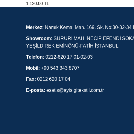
1,120.00 TL
Merkez:
Namık Kemal Mah. 169. Sk. No:30-32-34 E
Showroom:
SURURİ MAH. NECİP EFENDİ SOKA
YEŞİLDİREK EMİNÖNÜ-FATİH İSTANBUL
Telefon:
0212-620 17 01-02-03
Mobil:
+90 543 343 8707
Fax:
0212 620 17 04
E-posta:
esatis@ayisigitekstil.com.tr