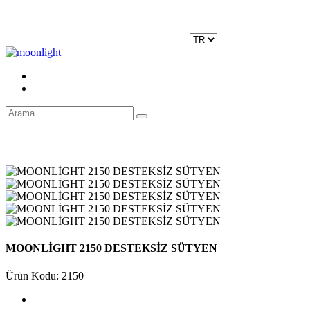
Moonlight Underwear'da 500 TL ÜZERİ KARGO ÜCRETSİZ!
Kayıt Ol
|
Giriş Yap
MOONLİGHT 2150 DESTEKSİZ SÜTYEN
Ürün Kodu: 2150