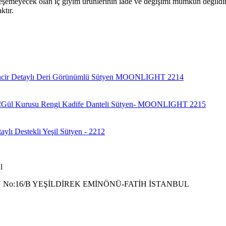
leşemeyecek olan iç giyim ürünlerinin iade ve değişimi mümkün değildir
ktır.
l
 No:16/B YEŞİLDİREK EMİNÖNÜ-FATİH İSTANBUL