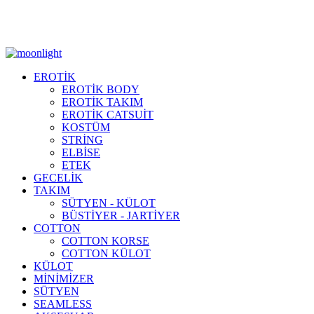
Moonlight Underwear'da 500 TL ÜZERİ KARGO ÜCRETSİZ!
EROTİK
EROTİK BODY
EROTİK TAKIM
EROTİK CATSUİT
KOSTÜM
STRİNG
ELBİSE
ETEK
GECELİK
TAKIM
SÜTYEN - KÜLOT
BÜSTİYER - JARTİYER
COTTON
COTTON KORSE
COTTON KÜLOT
KÜLOT
MİNİMİZER
SÜTYEN
SEAMLESS