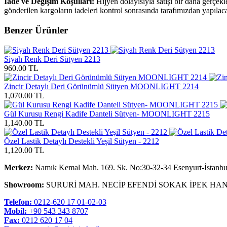
İade ve Değişim Koşulları:
Hijyen dolayısıyla satışı bir daha gerçek
gönderilen kargoların iadeleri kontrol sonrasında tarafımızdan yapılaca
Benzer Ürünler
Siyah Renk Deri Sütyen 2213
960.00 TL
Zincir Detaylı Deri Görünümlü Sütyen MOONLIGHT 2214
1,070.00 TL
Gül Kurusu Rengi Kadife Danteli Sütyen- MOONLIGHT 2215
1,140.00 TL
Özel Lastik Detaylı Destekli Yeşil Sütyen - 2212
1,120.00 TL
Merkez:
Namık Kemal Mah. 169. Sk. No:30-32-34 Esenyurt-İstanbu
Showroom:
SURURİ MAH. NECİP EFENDİ SOKAK İPEK HAN
Telefon:
0212-620 17 01-02-03
Mobil:
+90 543 343 8707
Fax:
0212 620 17 04