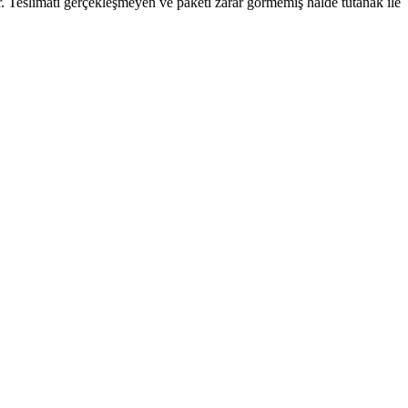
. Teslimatı gerçekleşmeyen ve paketi zarar görmemiş halde tutanak ile