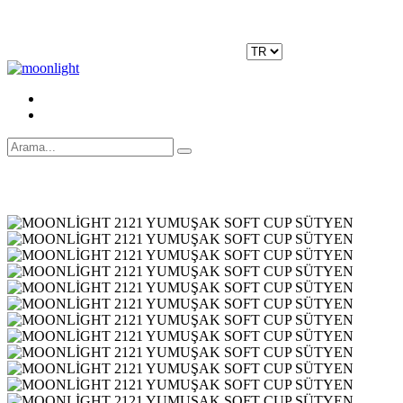
Moonlight Underwear'da 500 TL ÜZERİ KARGO ÜCRETSİZ!
Kayıt Ol
|
Giriş Yap