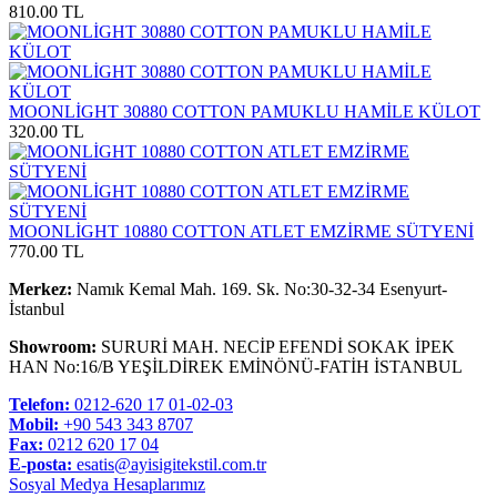
810.00 TL
MOONLİGHT 30880 COTTON PAMUKLU HAMİLE KÜLOT
320.00 TL
MOONLİGHT 10880 COTTON ATLET EMZİRME SÜTYENİ
770.00 TL
Merkez:
Namık Kemal Mah. 169. Sk. No:30-32-34 Esenyurt-
İstanbul
Showroom:
SURURİ MAH. NECİP EFENDİ SOKAK İPEK
HAN No:16/B YEŞİLDİREK EMİNÖNÜ-FATİH İSTANBUL
Telefon:
0212-620 17 01-02-03
Mobil:
+90 543 343 8707
Fax:
0212 620 17 04
E-posta:
esatis@ayisigitekstil.com.tr
Sosyal Medya Hesaplarımız