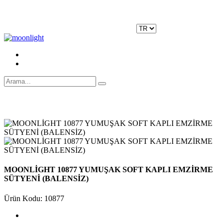
Moonlight Underwear'da 500 TL ÜZERİ KARGO ÜCRETSİZ!
Kayıt Ol
|
Giriş Yap
MOONLİGHT 10877 YUMUŞAK SOFT KAPLI EMZİRME
SÜTYENİ (BALENSİZ)
Ürün Kodu: 10877