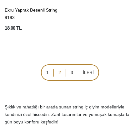
Ekru Yaprak Desenli String
9193
18.00 TL
1
2
3
İLERİ
Şıklık ve rahatlığı bir arada sunan string iç giyim modelleriyle
kendinizi özel hissedin. Zarif tasarımlar ve yumuşak kumaşlarla
gün boyu konforu keşfedin!