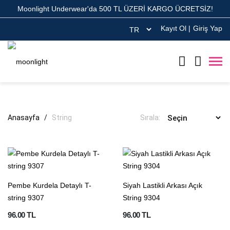
Moonlight Underwear'da 500 TL ÜZERİ KARGO ÜCRETSİZ!
Kayıt Ol
|
Giriş Yap
Anasayfa
String
Sırala:
Pembe Kurdela Detaylı T-
Siyah Lastikli Arkası Açık
string 9307
String 9304
96.00 TL
96.00 TL