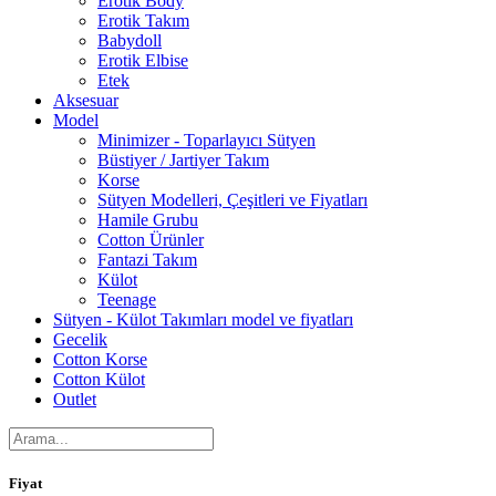
Erotik Body
Erotik Takım
Babydoll
Erotik Elbise
Etek
Aksesuar
Model
Minimizer - Toparlayıcı Sütyen
Büstiyer / Jartiyer Takım
Korse
Sütyen Modelleri, Çeşitleri ve Fiyatları
Hamile Grubu
Cotton Ürünler
Fantazi Takım
Külot
Teenage
Sütyen - Külot Takımları model ve fiyatları
Gecelik
Cotton Korse
Cotton Külot
Outlet
Fiyat