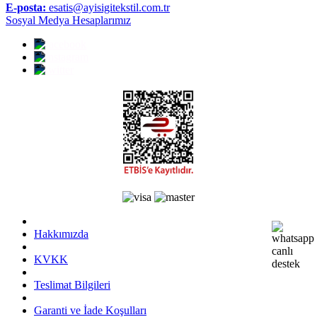
E-posta:
esatis@ayisigitekstil.com.tr
Sosyal Medya Hesaplarımız
Hakkımızda
KVKK
Teslimat Bilgileri
Garanti ve İade Koşulları