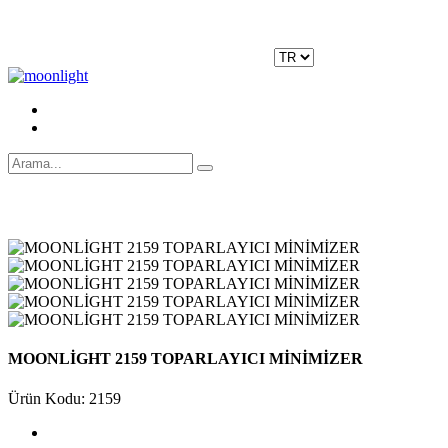
Moonlight Underwear'da 500 TL ÜZERİ KARGO ÜCRETSİZ!
Kayıt Ol
|
Giriş Yap
MOONLİGHT 2159 TOPARLAYICI MİNİMİZER
Ürün Kodu: 2159