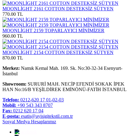
MOONLİGHT 2161 COTTON DESTEKSİZ SÜTYEN
770.00 TL
MOONLİGHT 2159 TOPARLAYICI MİNİMİZER
960.00 TL
MOONLİGHT 2154 COTTON DESTEKSİZ SÜTYEN
870.00 TL
Merkez:
Namık Kemal Mah. 169. Sk. No:30-32-34 Esenyurt-
İstanbul
Showroom:
SURURİ MAH. NECİP EFENDİ SOKAK İPEK
HAN No:16/B YEŞİLDİREK EMİNÖNÜ-FATİH İSTANBUL
Telefon:
0212-620 17 01-02-03
Mobil:
+90 543 343 8707
Fax:
0212 620 17 04
E-posta:
esatis@ayisigitekstil.com.tr
Sosyal Medya Hesaplarımız