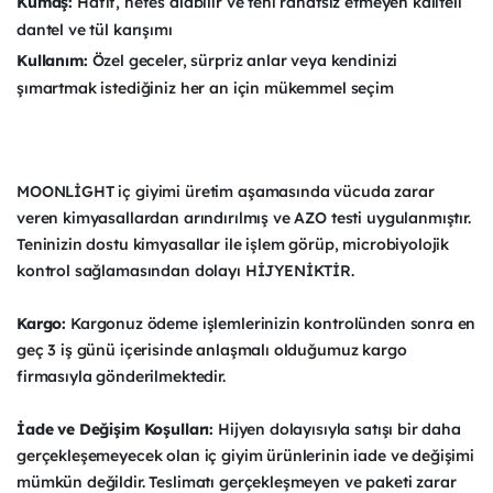
Kumaş:
Hafif, nefes alabilir ve teni rahatsız etmeyen kaliteli
dantel ve tül karışımı
Kullanım:
Özel geceler, sürpriz anlar veya kendinizi
şımartmak istediğiniz her an için mükemmel seçim
MOONLİGHT iç giyimi üretim aşamasında vücuda zarar
veren kimyasallardan arındırılmış ve AZO testi uygulanmıştır.
Teninizin dostu kimyasallar ile işlem görüp, microbiyolojik
kontrol sağlamasından dolayı HİJYENİKTİR.
Kargo:
Kargonuz ödeme işlemlerinizin kontrolünden sonra en
geç 3 iş günü içerisinde anlaşmalı olduğumuz kargo
firmasıyla gönderilmektedir.
İade ve Değişim Koşulları:
Hijyen dolayısıyla satışı bir daha
gerçekleşemeyecek olan iç giyim ürünlerinin iade ve değişimi
mümkün değildir. Teslimatı gerçekleşmeyen ve paketi zarar