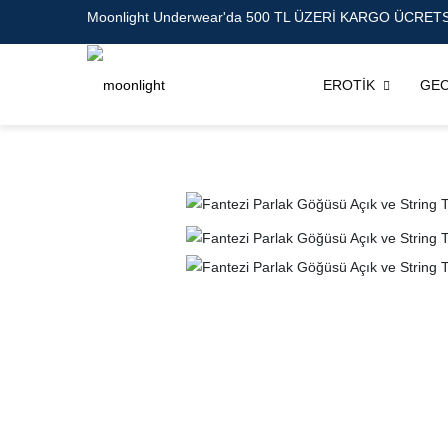
Moonlight Underwear'da 500 TL ÜZERİ KARGO ÜCRETS
EROTİK
GEC