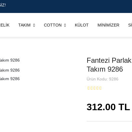
İZ!
ELİK
TAKIM
COTTON
KÜLOT
MİNİMİZER
S
Fantezi Parlak
Takım 9286
Ürün Kodu: 9286
312.00 TL