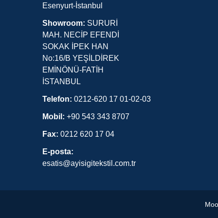
Esenyurt-İstanbul
Showroom:
SURURİ
MAH. NECİP EFENDİ
SOKAK İPEK HAN
No:16/B YEŞİLDİREK
EMİNÖNÜ-FATİH
İSTANBUL
Telefon:
0212-620 17 01-02-03
Mobil:
+90 543 343 8707
Fax:
0212 620 17 04
E-posta:
esatis@ayisigitekstil.com.tr
Moon