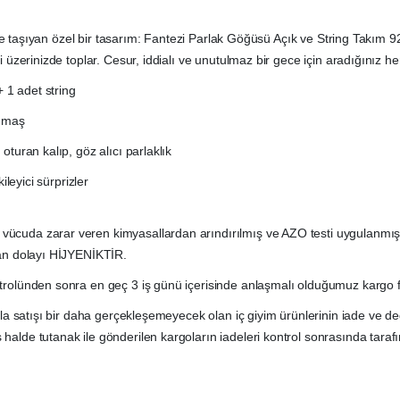
veye taşıyan özel bir tasarım: Fantezi Parlak Göğüsü Açık ve String Takım 9
 üzerinizde toplar. Cesur, iddialı ve unutulmaz bir gece için aradığınız he
+ 1 adet string
kumaş
turan kalıp, göz alıcı parlaklık
ileyici sürprizler
uda zarar veren kimyasallardan arındırılmış ve AZO testi uygulanmıştır.
dan dolayı HİJYENİKTİR.
rolünden sonra en geç 3 iş günü içerisinde anlaşmalı olduğumuz kargo f
yla satışı bir daha gerçekleşemeyecek olan iç giyim ürünlerinin iade ve d
lde tutanak ile gönderilen kargoların iadeleri kontrol sonrasında tarafı