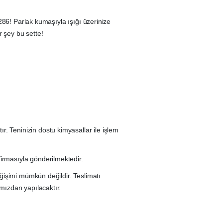
286! Parlak kumaşıyla ışığı üzerinize
r şey bu sette!
 Teninizin dostu kimyasallar ile işlem
irmasıyla gönderilmektedir.
eğişimi mümkün değildir. Teslimatı
mızdan yapılacaktır.