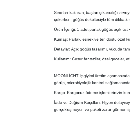
Sınırları kaldıran, baştan çıkarıcılığı zir
çekerken, göğüs dekoltesiyle tüm dikkatleri
Ürün İçeriği: 1 adet parlak göğüs açık üst 
Kumaş: Parlak, esnek ve ten dostu özel 
Detaylar: Açık göğüs tasarımı, vücuda tam o
Kullanım: Cesur fanteziler, özel geceler, etk
MOONLİGHT iç giyimi üretim aşamasında vüc
görüp, microbiyolojik kontrol sağlamasın
Kargo: Kargonuz ödeme işlemlerinizin kont
İade ve Değişim Koşulları: Hijyen dolayısı
gerçekleşmeyen ve paketi zarar görmemiş ha