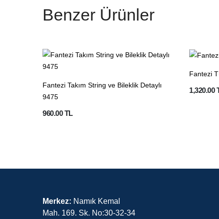
Benzer Ürünler
Fantezi T
Fantezi Takım String ve Bileklik Detaylı
1,320.00 
9475
960.00 TL
Merkez:
Namık Kemal
Mah. 169. Sk. No:30-32-34