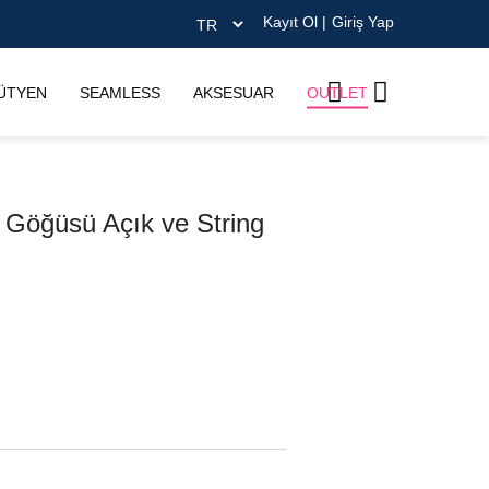
Kayıt Ol
|
Giriş Yap
ÜTYEN
SEAMLESS
AKSESUAR
OUTLET
 Göğüsü Açık ve String