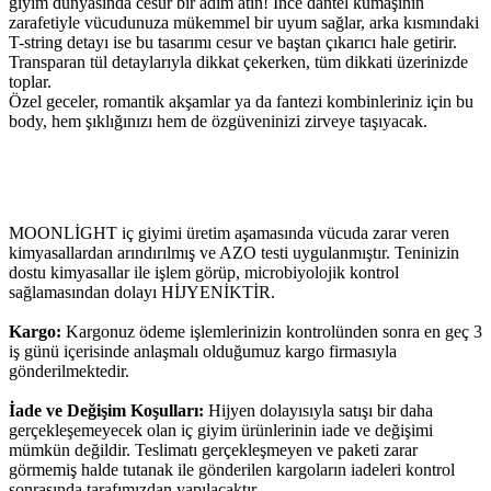
giyim dünyasında cesur bir adım atın! İnce dantel kumaşının
zarafetiyle vücudunuza mükemmel bir uyum sağlar, arka kısmındaki
T-string detayı ise bu tasarımı cesur ve baştan çıkarıcı hale getirir.
Transparan tül detaylarıyla dikkat çekerken, tüm dikkati üzerinizde
toplar.
Özel geceler, romantik akşamlar ya da fantezi kombinleriniz için bu
body, hem şıklığınızı hem de özgüveninizi zirveye taşıyacak.
MOONLİGHT iç giyimi üretim aşamasında vücuda zarar veren
kimyasallardan arındırılmış ve AZO testi uygulanmıştır. Teninizin
dostu kimyasallar ile işlem görüp, microbiyolojik kontrol
sağlamasından dolayı HİJYENİKTİR.
Kargo:
Kargonuz ödeme işlemlerinizin kontrolünden sonra en geç 3
iş günü içerisinde anlaşmalı olduğumuz kargo firmasıyla
gönderilmektedir.
İade ve Değişim Koşulları:
Hijyen dolayısıyla satışı bir daha
gerçekleşemeyecek olan iç giyim ürünlerinin iade ve değişimi
mümkün değildir. Teslimatı gerçekleşmeyen ve paketi zarar
görmemiş halde tutanak ile gönderilen kargoların iadeleri kontrol
sonrasında tarafımızdan yapılacaktır.