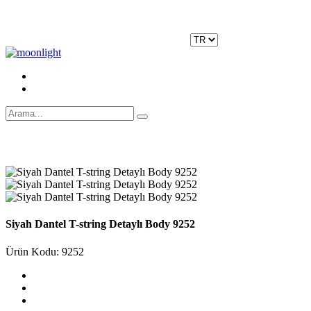
Moonlight Underwear'da 500 TL ÜZERİ KARGO ÜCRETSİZ!
Kayıt Ol
|
Giriş Yap
Siyah Dantel T-string Detaylı Body 9252
Ürün Kodu: 9252