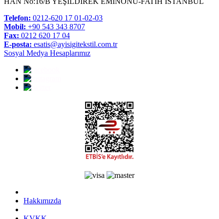
HAN No:16/B YEŞİLDİREK EMİNÖNÜ-FATİH İSTANBUL
Telefon:
0212-620 17 01-02-03
Mobil:
+90 543 343 8707
Fax:
0212 620 17 04
E-posta:
esatis@ayisigitekstil.com.tr
Sosyal Medya Hesaplarımız
Hakkımızda
KVKK