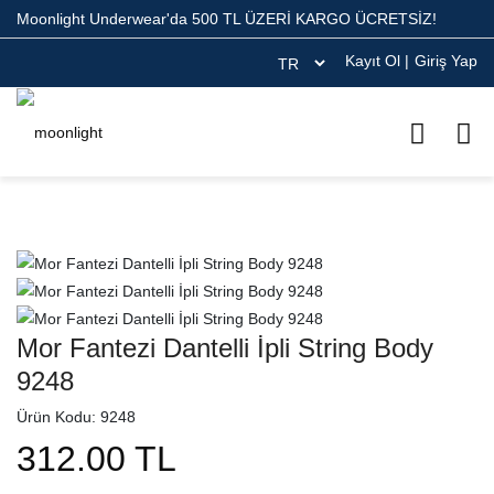
Moonlight Underwear'da 500 TL ÜZERİ KARGO ÜCRETSİZ!
Kayıt Ol
|
Giriş Yap
Mor Fantezi Dantelli İpli String Body
9248
Ürün Kodu: 9248
312.00 TL