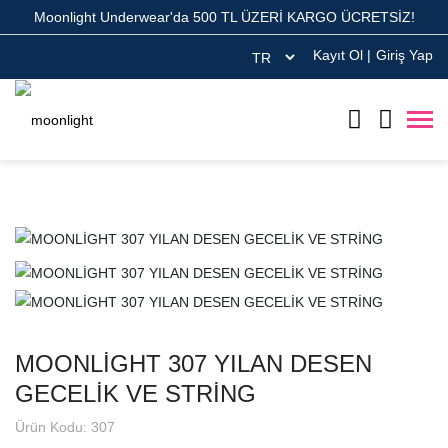
Moonlight Underwear'da 500 TL ÜZERİ KARGO ÜCRETSİZ!
Kayıt Ol
|
Giriş Yap
MOONLİGHT 307 YILAN DESEN
GECELİK VE STRİNG
Ürün Kodu: 307