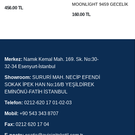
MOONLİGHT 9459 GECELİK
456.00 TL
160.00 TL
Merkez:
Namık Kemal Mah. 169. Sk. No:30-
32-34 Esenyurt-İstanbul
Showroom:
SURURİ MAH. NECİP EFENDİ
SOKAK İPEK HAN No:16/B YEŞİLDİREK
EMİNÖNÜ-FATİH İSTANBUL
Telefon:
0212-620 17 01-02-03
Mobil:
+90 543 343 8707
Fax:
0212 620 17 04