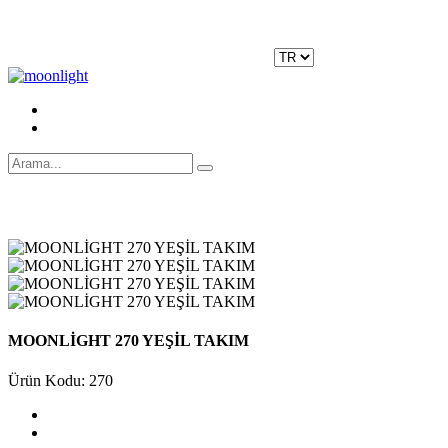
Moonlight Underwear'da 500 TL ÜZERİ KARGO ÜCRETSİZ!
Kayıt Ol
|
Giriş Yap
MOONLİGHT 270 YEŞİL TAKIM
Ürün Kodu: 270