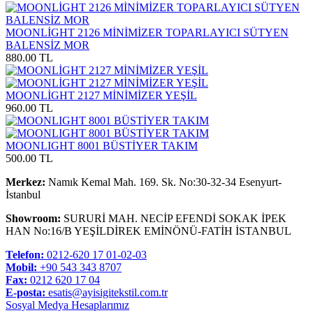
MOONLİGHT 2126 MİNİMİZER TOPARLAYICI SÜTYEN
BALENSİZ MOR
880.00 TL
MOONLİGHT 2127 MİNİMİZER YEŞİL
960.00 TL
MOONLIGHT 8001 BÜSTİYER TAKIM
500.00 TL
Merkez:
Namık Kemal Mah. 169. Sk. No:30-32-34 Esenyurt-
İstanbul
Showroom:
SURURİ MAH. NECİP EFENDİ SOKAK İPEK
HAN No:16/B YEŞİLDİREK EMİNÖNÜ-FATİH İSTANBUL
Telefon:
0212-620 17 01-02-03
Mobil:
+90 543 343 8707
Fax:
0212 620 17 04
E-posta:
esatis@ayisigitekstil.com.tr
Sosyal Medya Hesaplarımız