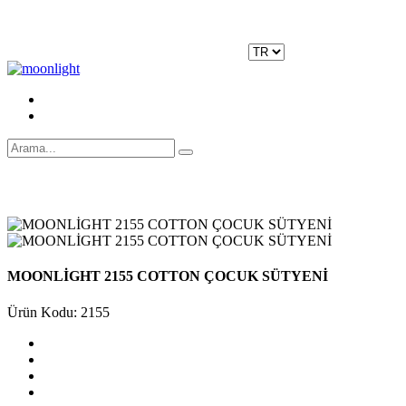
Moonlight Underwear'da 500 TL ÜZERİ KARGO ÜCRETSİZ!
Kayıt Ol
|
Giriş Yap
MOONLİGHT 2155 COTTON ÇOCUK SÜTYENİ
Ürün Kodu: 2155