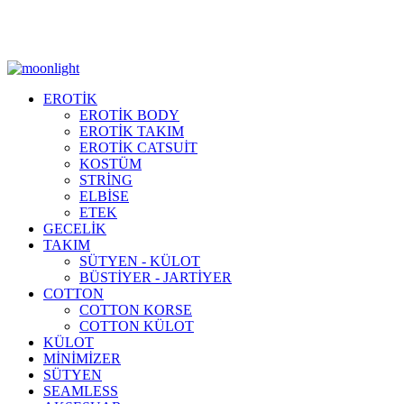
Moonlight Underwear'da 500 TL ÜZERİ KARGO ÜCRETSİZ!
EROTİK
EROTİK BODY
EROTİK TAKIM
EROTİK CATSUİT
KOSTÜM
STRİNG
ELBİSE
ETEK
GECELİK
TAKIM
SÜTYEN - KÜLOT
BÜSTİYER - JARTİYER
COTTON
COTTON KORSE
COTTON KÜLOT
KÜLOT
MİNİMİZER
SÜTYEN
SEAMLESS