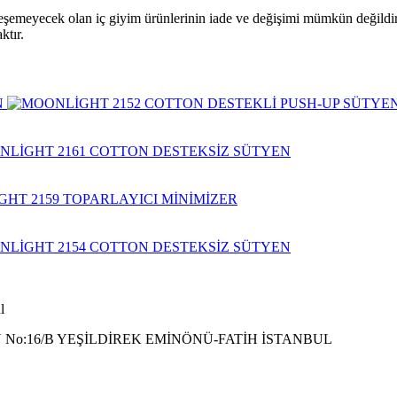
leşemeyecek olan iç giyim ürünlerinin iade ve değişimi mümkün değildir
ktır.
l
 No:16/B YEŞİLDİREK EMİNÖNÜ-FATİH İSTANBUL