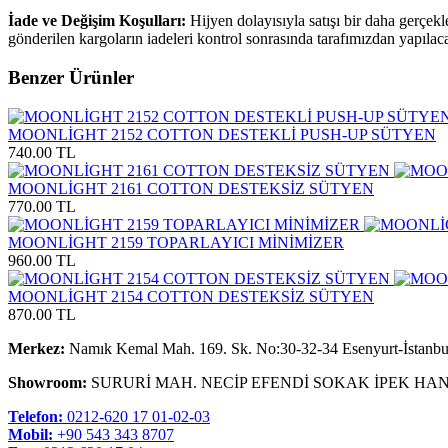
İade ve Değişim Koşulları:
Hijyen dolayısıyla satışı bir daha gerçek
gönderilen kargoların iadeleri kontrol sonrasında tarafımızdan yapılaca
Benzer Ürünler
MOONLİGHT 2152 COTTON DESTEKLİ PUSH-UP SÜTYEN
740.00 TL
MOONLİGHT 2161 COTTON DESTEKSİZ SÜTYEN
770.00 TL
MOONLİGHT 2159 TOPARLAYICI MİNİMİZER
960.00 TL
MOONLİGHT 2154 COTTON DESTEKSİZ SÜTYEN
870.00 TL
Merkez:
Namık Kemal Mah. 169. Sk. No:30-32-34 Esenyurt-İstanbu
Showroom:
SURURİ MAH. NECİP EFENDİ SOKAK İPEK HAN
Telefon:
0212-620 17 01-02-03
Mobil:
+90 543 343 8707