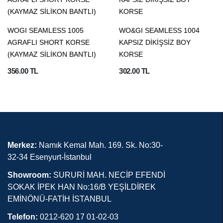
WOGI SEAMLESS 1005
WO&GI SEAMLESS 1004
AGRAFLI SHORT KORSE
KAPSIZ DİKİŞSİZ BOY
(KAYMAZ SİLİKON BANTLI)
KORSE
356.00 TL
302.00 TL
Merkez:
Namık Kemal Mah. 169. Sk. No:30-
32-34 Esenyurt-İstanbul
Showroom:
SURURİ MAH. NECİP EFENDİ
SOKAK İPEK HAN No:16/B YEŞİLDİREK
EMİNÖNÜ-FATİH İSTANBUL
Telefon:
0212-620 17 01-02-03