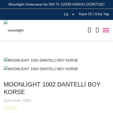
Moonlight Underwear'da 500 TL ÜZERİ KARGO ÜCRETSİZ!
Kayıt Ol
|
Giriş Yap
MOONLİGHT 1002 DANTELLİ BOY
KORSE
Ürün Kodu: 1002