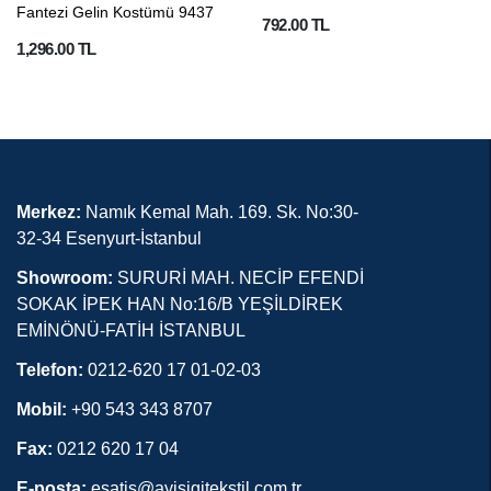
Fantezi Gelin Kostümü 9437
792.00 TL
1,296.00 TL
Merkez:
Namık Kemal Mah. 169. Sk. No:30-
32-34 Esenyurt-İstanbul
Showroom:
SURURİ MAH. NECİP EFENDİ
SOKAK İPEK HAN No:16/B YEŞİLDİREK
EMİNÖNÜ-FATİH İSTANBUL
Telefon:
0212-620 17 01-02-03
Mobil:
+90 543 343 8707
Fax:
0212 620 17 04
E-posta:
esatis@ayisigitekstil.com.tr