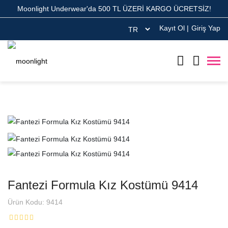
Moonlight Underwear'da 500 TL ÜZERİ KARGO ÜCRETSİZ!
Kayıt Ol
|
Giriş Yap
Fantezi Formula Kız Kostümü 9414
Ürün Kodu: 9414