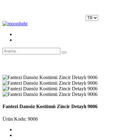
Moonlight Underwear'da 500 TL ÜZERİ KARGO ÜCRETSİZ!
Kayıt Ol
|
Giriş Yap
Fantezi Dansöz Kostümü Zincir Detaylı 9006
Ürün Kodu: 9006