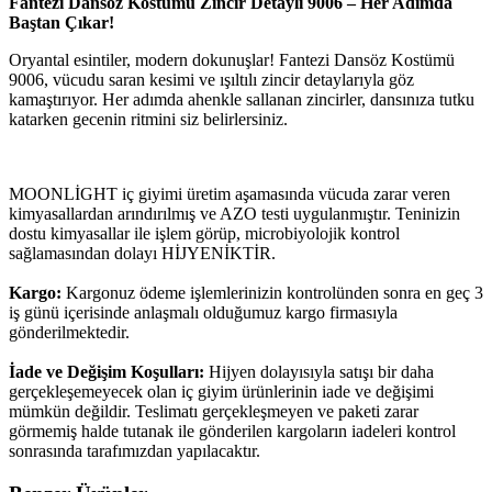
Fantezi Dansöz Kostümü Zincir Detaylı 9006 – Her Adımda
Baştan Çıkar!
Oryantal esintiler, modern dokunuşlar! Fantezi Dansöz Kostümü
9006, vücudu saran kesimi ve ışıltılı zincir detaylarıyla göz
kamaştırıyor. Her adımda ahenkle sallanan zincirler, dansınıza tutku
katarken gecenin ritmini siz belirlersiniz.
MOONLİGHT iç giyimi üretim aşamasında vücuda zarar veren
kimyasallardan arındırılmış ve AZO testi uygulanmıştır. Teninizin
dostu kimyasallar ile işlem görüp, microbiyolojik kontrol
sağlamasından dolayı HİJYENİKTİR.
Kargo:
Kargonuz ödeme işlemlerinizin kontrolünden sonra en geç 3
iş günü içerisinde anlaşmalı olduğumuz kargo firmasıyla
gönderilmektedir.
İade ve Değişim Koşulları:
Hijyen dolayısıyla satışı bir daha
gerçekleşemeyecek olan iç giyim ürünlerinin iade ve değişimi
mümkün değildir. Teslimatı gerçekleşmeyen ve paketi zarar
görmemiş halde tutanak ile gönderilen kargoların iadeleri kontrol
sonrasında tarafımızdan yapılacaktır.