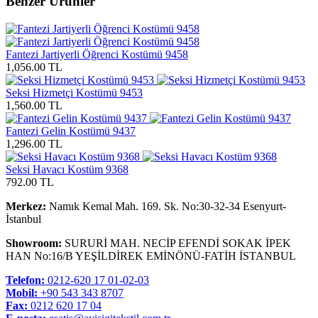
Benzer Ürünler
Fantezi Jartiyerli Öğrenci Kostümü 9458
1,056.00 TL
Seksi Hizmetçi Kostümü 9453
1,560.00 TL
Fantezi Gelin Kostümü 9437
1,296.00 TL
Seksi Havacı Kostüm 9368
792.00 TL
Merkez:
Namık Kemal Mah. 169. Sk. No:30-32-34 Esenyurt-
İstanbul
Showroom:
SURURİ MAH. NECİP EFENDİ SOKAK İPEK
HAN No:16/B YEŞİLDİREK EMİNÖNÜ-FATİH İSTANBUL
Telefon:
0212-620 17 01-02-03
Mobil:
+90 543 343 8707
Fax:
0212 620 17 04