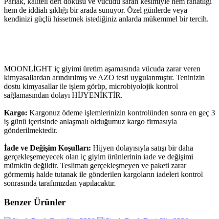
Parlak, kaliteli deri dokusu ve vücudu saran kesimiyle hem rahatlığı
hem de iddialı şıklığı bir arada sunuyor. Özel günlerde veya
kendinizi güçlü hissetmek istediğiniz anlarda mükemmel bir tercih.
MOONLİGHT iç giyimi üretim aşamasında vücuda zarar veren
kimyasallardan arındırılmış ve AZO testi uygulanmıştır. Teninizin
dostu kimyasallar ile işlem görüp, microbiyolojik kontrol
sağlamasından dolayı HİJYENİKTİR.
Kargo:
Kargonuz ödeme işlemlerinizin kontrolünden sonra en geç 3
iş günü içerisinde anlaşmalı olduğumuz kargo firmasıyla
gönderilmektedir.
İade ve Değişim Koşulları:
Hijyen dolayısıyla satışı bir daha
gerçekleşemeyecek olan iç giyim ürünlerinin iade ve değişimi
mümkün değildir. Teslimatı gerçekleşmeyen ve paketi zarar
görmemiş halde tutanak ile gönderilen kargoların iadeleri kontrol
sonrasında tarafımızdan yapılacaktır.
Benzer Ürünler