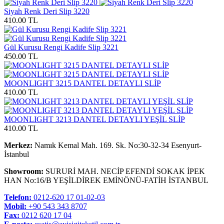
Siyah Renk Deri Slip 3220
410.00 TL
Gül Kurusu Rengi Kadife Slip 3221
450.00 TL
MOONLIGHT 3215 DANTEL DETAYLI SLİP
410.00 TL
MOONLIGHT 3213 DANTEL DETAYLI YEŞİL SLİP
410.00 TL
Merkez:
Namık Kemal Mah. 169. Sk. No:30-32-34 Esenyurt-
İstanbul
Showroom:
SURURİ MAH. NECİP EFENDİ SOKAK İPEK
HAN No:16/B YEŞİLDİREK EMİNÖNÜ-FATİH İSTANBUL
Telefon:
0212-620 17 01-02-03
Mobil:
+90 543 343 8707
Fax:
0212 620 17 04