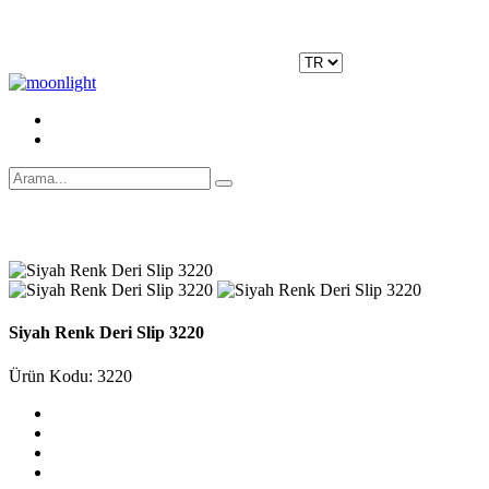
Moonlight Underwear'da 500 TL ÜZERİ KARGO ÜCRETSİZ!
Kayıt Ol
|
Giriş Yap
Siyah Renk Deri Slip 3220
Ürün Kodu: 3220