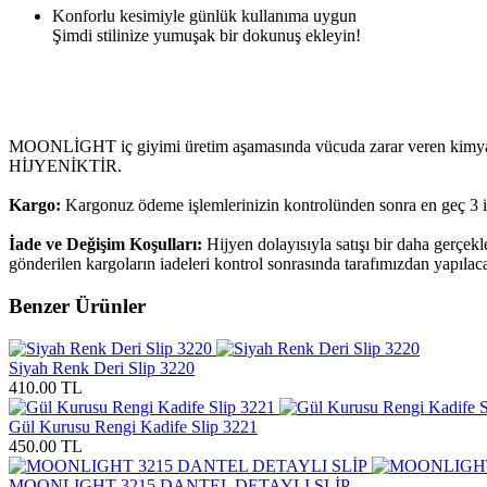
Konforlu kesimiyle günlük kullanıma uygun
Şimdi stilinize yumuşak bir dokunuş ekleyin!
MOONLİGHT iç giyimi üretim aşamasında vücuda zarar veren kimyasalla
HİJYENİKTİR.
Kargo:
Kargonuz ödeme işlemlerinizin kontrolünden sonra en geç 3 i
İade ve Değişim Koşulları:
Hijyen dolayısıyla satışı bir daha gerçek
gönderilen kargoların iadeleri kontrol sonrasında tarafımızdan yapılaca
Benzer Ürünler
Siyah Renk Deri Slip 3220
410.00 TL
Gül Kurusu Rengi Kadife Slip 3221
450.00 TL
MOONLIGHT 3215 DANTEL DETAYLI SLİP