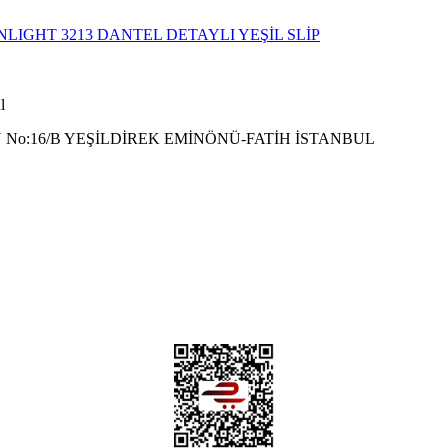
l
 No:16/B YEŞİLDİREK EMİNÖNÜ-FATİH İSTANBUL