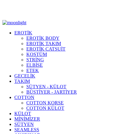
Moonlight Underwear'da 500 TL ÜZERİ KARGO ÜCRETSİZ!
EROTİK
EROTİK BODY
EROTİK TAKIM
EROTİK CATSUİT
KOSTÜM
STRİNG
ELBİSE
ETEK
GECELİK
TAKIM
SÜTYEN - KÜLOT
BÜSTİYER - JARTİYER
COTTON
COTTON KORSE
COTTON KÜLOT
KÜLOT
MİNİMİZER
SÜTYEN
SEAMLESS