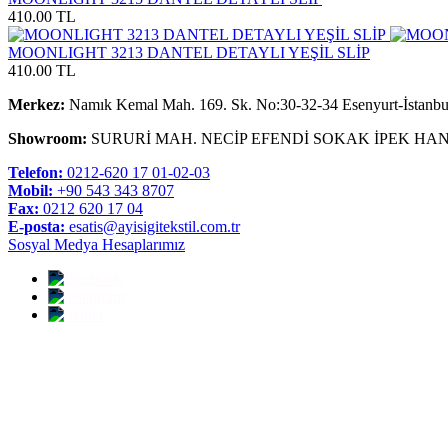
410.00 TL
MOONLIGHT 3213 DANTEL DETAYLI YEŞİL SLİP
410.00 TL
Merkez:
Namık Kemal Mah. 169. Sk. No:30-32-34 Esenyurt-İstanbu
Showroom:
SURURİ MAH. NECİP EFENDİ SOKAK İPEK HAN
Telefon:
0212-620 17 01-02-03
Mobil:
+90 543 343 8707
Fax:
0212 620 17 04
E-posta:
esatis@ayisigitekstil.com.tr
Sosyal Medya Hesaplarımız