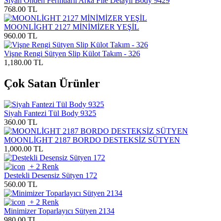
Siyah Önden Fermuarlı Arka File Detaylı Body 9429
768.00 TL
MOONLİGHT 2127 MİNİMİZER YEŞİL
960.00 TL
Vişne Rengi Sütyen Slip Külot Takım - 326
1,180.00 TL
Çok Satan Ürünler
Siyah Fantezi Tül Body 9325
360.00 TL
MOONLİGHT 2187 BORDO DESTEKSİZ SÜTYEN
1,000.00 TL
+ 2 Renk
Destekli Desensiz Sütyen 172
560.00 TL
+ 2 Renk
Minimizer Toparlayıcı Sütyen 2134
980.00 TL