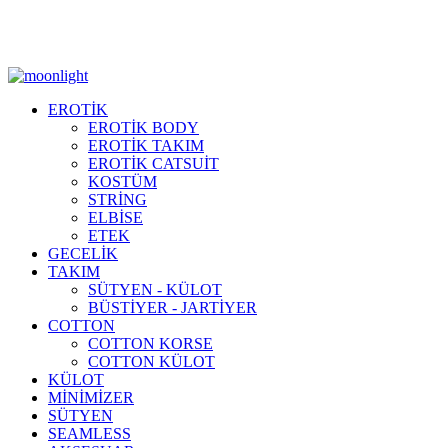
Moonlight Underwear'da 500 TL ÜZERİ KARGO ÜCRETSİZ!
EROTİK
EROTİK BODY
EROTİK TAKIM
EROTİK CATSUİT
KOSTÜM
STRİNG
ELBİSE
ETEK
GECELİK
TAKIM
SÜTYEN - KÜLOT
BÜSTİYER - JARTİYER
COTTON
COTTON KORSE
COTTON KÜLOT
KÜLOT
MİNİMİZER
SÜTYEN
SEAMLESS