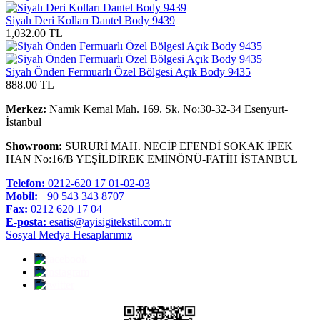
Siyah Deri Kolları Dantel Body 9439
1,032.00 TL
Siyah Önden Fermuarlı Özel Bölgesi Açık Body 9435
888.00 TL
Merkez:
Namık Kemal Mah. 169. Sk. No:30-32-34 Esenyurt-
İstanbul
Showroom:
SURURİ MAH. NECİP EFENDİ SOKAK İPEK
HAN No:16/B YEŞİLDİREK EMİNÖNÜ-FATİH İSTANBUL
Telefon:
0212-620 17 01-02-03
Mobil:
+90 543 343 8707
Fax:
0212 620 17 04
E-posta:
esatis@ayisigitekstil.com.tr
Sosyal Medya Hesaplarımız