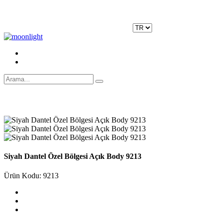
Moonlight Underwear'da 500 TL ÜZERİ KARGO ÜCRETSİZ!
Kayıt Ol
|
Giriş Yap
Siyah Dantel Özel Bölgesi Açık Body 9213
Ürün Kodu: 9213