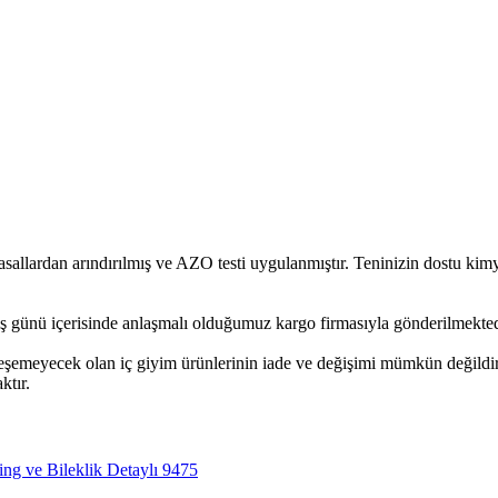
rdan arındırılmış ve AZO testi uygulanmıştır. Teninizin dostu kimyas
ş günü içerisinde anlaşmalı olduğumuz kargo firmasıyla gönderilmekted
leşemeyecek olan iç giyim ürünlerinin iade ve değişimi mümkün değildir
ktır.