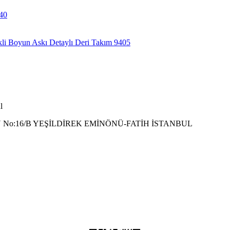
l
 No:16/B YEŞİLDİREK EMİNÖNÜ-FATİH İSTANBUL