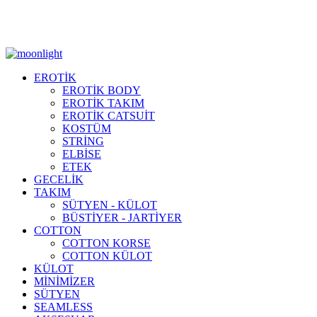
Moonlight Underwear'da 500 TL ÜZERİ KARGO ÜCRETSİZ!
EROTİK
EROTİK BODY
EROTİK TAKIM
EROTİK CATSUİT
KOSTÜM
STRİNG
ELBİSE
ETEK
GECELİK
TAKIM
SÜTYEN - KÜLOT
BÜSTİYER - JARTİYER
COTTON
COTTON KORSE
COTTON KÜLOT
KÜLOT
MİNİMİZER
SÜTYEN
SEAMLESS