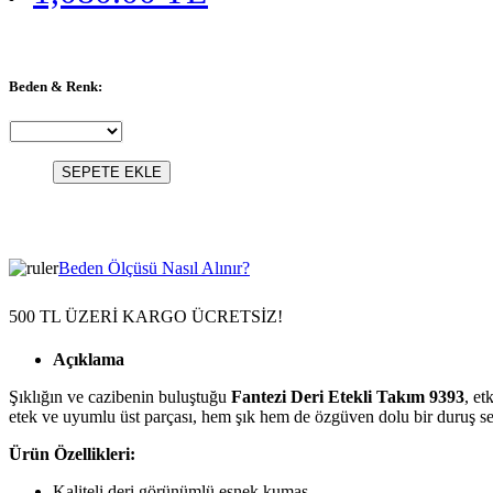
Beden & Renk:
SEPETE EKLE
Beden Ölçüsü Nasıl Alınır?
500 TL ÜZERİ KARGO ÜCRETSİZ!
Açıklama
Şıklığın ve cazibenin buluştuğu
Fantezi Deri Etekli Takım 9393
, et
etek ve uyumlu üst parçası, hem şık hem de özgüven dolu bir duruş serg
Ürün Özellikleri:
Kaliteli deri görünümlü esnek kumaş