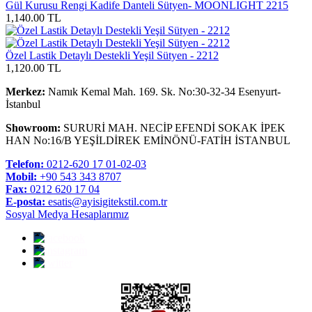
Gül Kurusu Rengi Kadife Danteli Sütyen- MOONLIGHT 2215
1,140.00 TL
Özel Lastik Detaylı Destekli Yeşil Sütyen - 2212
1,120.00 TL
Merkez:
Namık Kemal Mah. 169. Sk. No:30-32-34 Esenyurt-
İstanbul
Showroom:
SURURİ MAH. NECİP EFENDİ SOKAK İPEK
HAN No:16/B YEŞİLDİREK EMİNÖNÜ-FATİH İSTANBUL
Telefon:
0212-620 17 01-02-03
Mobil:
+90 543 343 8707
Fax:
0212 620 17 04
E-posta:
esatis@ayisigitekstil.com.tr
Sosyal Medya Hesaplarımız