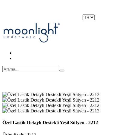
Moonlight Underwear'da 500 TL ÜZERİ KARGO ÜCRETSİZ!
Kayıt Ol
|
Giriş Yap
Özel Lastik Detaylı Destekli Yeşil Sütyen - 2212
Ürün Kodu: 2212