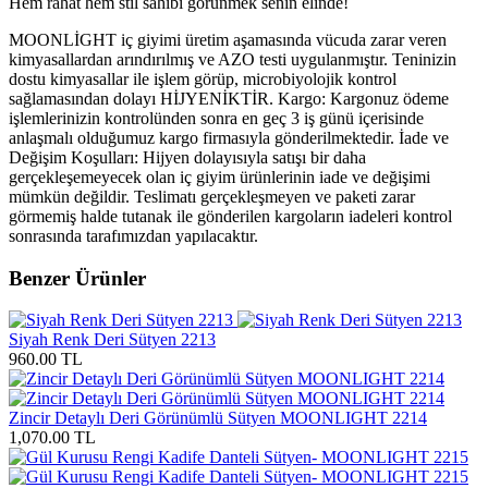
Hem rahat hem stil sahibi görünmek senin elinde!
MOONLİGHT iç giyimi üretim aşamasında vücuda zarar veren
kimyasallardan arındırılmış ve AZO testi uygulanmıştır. Teninizin
dostu kimyasallar ile işlem görüp, microbiyolojik kontrol
sağlamasından dolayı HİJYENİKTİR. Kargo: Kargonuz ödeme
işlemlerinizin kontrolünden sonra en geç 3 iş günü içerisinde
anlaşmalı olduğumuz kargo firmasıyla gönderilmektedir. İade ve
Değişim Koşulları: Hijyen dolayısıyla satışı bir daha
gerçekleşemeyecek olan iç giyim ürünlerinin iade ve değişimi
mümkün değildir. Teslimatı gerçekleşmeyen ve paketi zarar
görmemiş halde tutanak ile gönderilen kargoların iadeleri kontrol
sonrasında tarafımızdan yapılacaktır.
Benzer Ürünler
Siyah Renk Deri Sütyen 2213
960.00 TL
Zincir Detaylı Deri Görünümlü Sütyen MOONLIGHT 2214
1,070.00 TL