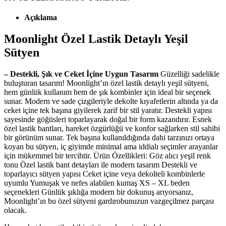
Açıklama
Moonlight Özel Lastik Detaylı Yeşil
Sütyen
– Destekli, Şık ve Ceket İçine Uygun Tasarım
Güzelliği sadelikle
buluşturan tasarım! Moonlight’ın özel lastik detaylı yeşil sütyeni,
hem günlük kullanım hem de şık kombinler için ideal bir seçenek
sunar. Modern ve sade çizgileriyle dekolte kıyafetlerin altında ya da
ceket içine tek başına giyilerek zarif bir stil yaratır. Destekli yapısı
sayesinde göğüsleri toparlayarak doğal bir form kazandırır. Esnek
özel lastik bantları, hareket özgürlüğü ve konfor sağlarken stil sahibi
bir görünüm sunar. Tek başına kullanıldığında dahi tarzınızı ortaya
koyan bu sütyen, iç giyimde minimal ama iddialı seçimler arayanlar
için mükemmel bir tercihtir. Ürün Özellikleri: Göz alıcı yeşil renk
tonu Özel lastik bant detayları ile modern tasarım Destekli ve
toparlayıcı sütyen yapısı Ceket içine veya dekolteli kombinlerle
uyumlu Yumuşak ve nefes alabilen kumaş XS – XL beden
seçenekleri Günlük şıklığa modern bir dokunuş arıyorsanız,
Moonlight’ın bu özel sütyeni gardırobunuzun vazgeçilmez parçası
olacak.