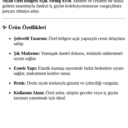
Siyah Özel Bölgesi Açık String 9350
, zarafeti ve cesareti bir araya
getiren tasarımıyla fantezi iç giyim koleksiyonunuzun vazgeçilmez
parçası olmaya aday.
✨ Ürün Özellikleri
Şehvetli Tasarım:
Özel bölgesi açık yapısıyla cesur detaylara
sahip.
Şık Malzeme:
Yumuşak dantel dokusu, teninizle mükemmel
uyum sağlar.
Esnek Yapı:
Elastik kumaşı sayesinde farklı bedenlere uyum
sağlar, maksimum konfor sunar.
Renk:
Derin siyah tonlarıyla gizemi ve çekiciliği vurgular.
Kullanım Alanı:
Özel anlar, sürpriz geceler veya iç giyim
tarzınızı yansıtmak için ideal.