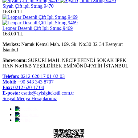
Siyah Çift ipli String 9470
168.00 TL
Leopar Desenli Çift İpli String 9469
168.00 TL
Merkez:
Namık Kemal Mah. 169. Sk. No:30-32-34 Esenyurt-
İstanbul
Showroom:
SURURİ MAH. NECİP EFENDİ SOKAK İPEK
HAN No:16/B YEŞİLDİREK EMİNÖNÜ-FATİH İSTANBUL
Telefon:
0212-620 17 01-02-03
Mobil:
+90 543 343 8707
Fax:
0212 620 17 04
E-posta:
esatis@ayisigitekstil.com.tr
Sosyal Medya Hesaplarımız