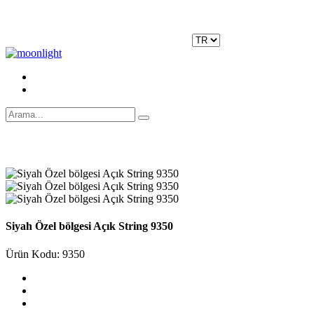
Moonlight Underwear'da 500 TL ÜZERİ KARGO ÜCRETSİZ!
Kayıt Ol
|
Giriş Yap
Siyah Özel bölgesi Açık String 9350
Ürün Kodu: 9350