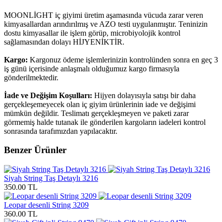
MOONLİGHT iç giyimi üretim aşamasında vücuda zarar veren
kimyasallardan arındırılmış ve AZO testi uygulanmıştır. Teninizin
dostu kimyasallar ile işlem görüp, microbiyolojik kontrol
sağlamasından dolayı HİJYENİKTİR.
Kargo:
Kargonuz ödeme işlemlerinizin kontrolünden sonra en geç 3
iş günü içerisinde anlaşmalı olduğumuz kargo firmasıyla
gönderilmektedir.
İade ve Değişim Koşulları:
Hijyen dolayısıyla satışı bir daha
gerçekleşemeyecek olan iç giyim ürünlerinin iade ve değişimi
mümkün değildir. Teslimatı gerçekleşmeyen ve paketi zarar
görmemiş halde tutanak ile gönderilen kargoların iadeleri kontrol
sonrasında tarafımızdan yapılacaktır.
Benzer Ürünler
Siyah String Taş Detaylı 3216
350.00 TL
Leopar desenli String 3209
360.00 TL