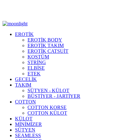
Moonlight Underwear'da 500 TL ÜZERİ KARGO ÜCRETSİZ!
EROTİK
EROTİK BODY
EROTİK TAKIM
EROTİK CATSUİT
KOSTÜM
STRİNG
ELBİSE
ETEK
GECELİK
TAKIM
SÜTYEN - KÜLOT
BÜSTİYER - JARTİYER
COTTON
COTTON KORSE
COTTON KÜLOT
KÜLOT
MİNİMİZER
SÜTYEN
SEAMLESS