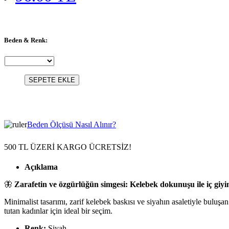
Beden & Renk:
SEPETE EKLE
Beden Ölçüsü Nasıl Alınır?
500 TL ÜZERİ KARGO ÜCRETSİZ!
Açıklama
🦋
Zarafetin ve özgürlüğün simgesi: Kelebek dokunuşu ile iç giyi
Minimalist tasarımı, zarif kelebek baskısı ve siyahın asaletiyle buluş
tutan kadınlar için ideal bir seçim.
Renk:
Siyah