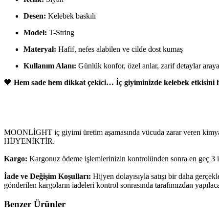
Desen:
Kelebek baskılı
Model:
T-String
Materyal:
Hafif, nefes alabilen ve cilde dost kumaş
Kullanım Alanı:
Günlük konfor, özel anlar, zarif detaylar araya
🖤
Hem sade hem dikkat çekici… İç giyiminizde kelebek etkisini h
MOONLİGHT iç giyimi üretim aşamasında vücuda zarar veren kimyasalla
HİJYENİKTİR.
Kargo:
Kargonuz ödeme işlemlerinizin kontrolünden sonra en geç 3 i
İade ve Değişim Koşulları:
Hijyen dolayısıyla satışı bir daha gerçek
gönderilen kargoların iadeleri kontrol sonrasında tarafımızdan yapılaca
Benzer Ürünler