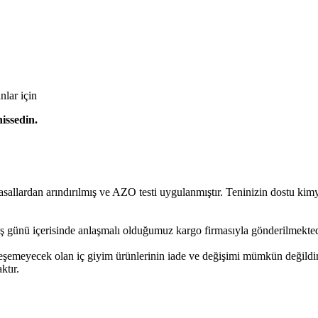
nlar için
issedin.
rdan arındırılmış ve AZO testi uygulanmıştır. Teninizin dostu kimyas
ş günü içerisinde anlaşmalı olduğumuz kargo firmasıyla gönderilmekted
leşemeyecek olan iç giyim ürünlerinin iade ve değişimi mümkün değildir
ktır.