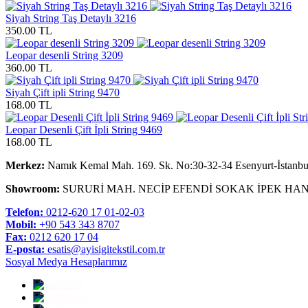
Siyah String Taş Detaylı 3216
350.00 TL
Leopar desenli String 3209
360.00 TL
Siyah Çift ipli String 9470
168.00 TL
Leopar Desenli Çift İpli String 9469
168.00 TL
Merkez:
Namık Kemal Mah. 169. Sk. No:30-32-34 Esenyurt-İstanbu
Showroom:
SURURİ MAH. NECİP EFENDİ SOKAK İPEK HAN
Telefon:
0212-620 17 01-02-03
Mobil:
+90 543 343 8707
Fax:
0212 620 17 04
E-posta:
esatis@ayisigitekstil.com.tr
Sosyal Medya Hesaplarımız