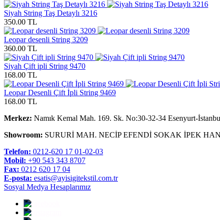
Siyah String Taş Detaylı 3216
350.00 TL
Leopar desenli String 3209
360.00 TL
Siyah Çift ipli String 9470
168.00 TL
Leopar Desenli Çift İpli String 9469
168.00 TL
Merkez:
Namık Kemal Mah. 169. Sk. No:30-32-34 Esenyurt-İstanbu
Showroom:
SURURİ MAH. NECİP EFENDİ SOKAK İPEK HAN
Telefon:
0212-620 17 01-02-03
Mobil:
+90 543 343 8707
Fax:
0212 620 17 04
E-posta:
esatis@ayisigitekstil.com.tr
Sosyal Medya Hesaplarımız