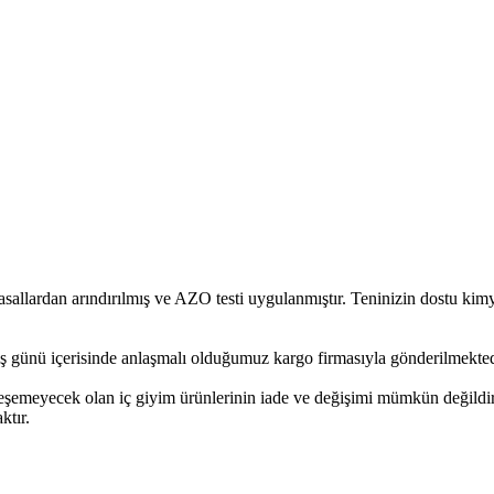
rdan arındırılmış ve AZO testi uygulanmıştır. Teninizin dostu kimyas
ş günü içerisinde anlaşmalı olduğumuz kargo firmasıyla gönderilmekted
leşemeyecek olan iç giyim ürünlerinin iade ve değişimi mümkün değildir
ktır.