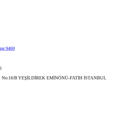
l
 No:16/B YEŞİLDİREK EMİNÖNÜ-FATİH İSTANBUL