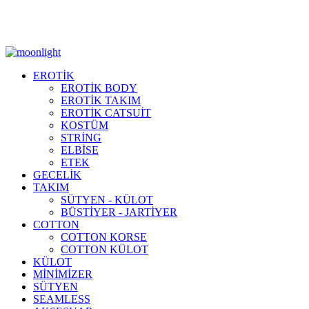
Moonlight Underwear'da 500 TL ÜZERİ KARGO ÜCRETSİZ!
EROTİK
EROTİK BODY
EROTİK TAKIM
EROTİK CATSUİT
KOSTÜM
STRİNG
ELBİSE
ETEK
GECELİK
TAKIM
SÜTYEN - KÜLOT
BÜSTİYER - JARTİYER
COTTON
COTTON KORSE
COTTON KÜLOT
KÜLOT
MİNİMİZER
SÜTYEN
SEAMLESS