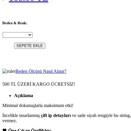
Beden & Renk:
SEPETE EKLE
Beden Ölçüsü Nasıl Alınır?
500 TL ÜZERİ KARGO ÜCRETSİZ!
Açıklama
Minimal dokunuşlarla maksimum etki!
İncelikle tasarlanmış
çift ip detayları
ve sade siyah rengiyle bu string
vermez.
🖤
Öne Çıkan Özellikler: