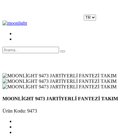
Moonlight Underwear'da 500 TL ÜZERİ KARGO ÜCRETSİZ!
Kayıt Ol
|
Giriş Yap
MOONLİGHT 9473 JARTİYERLİ FANTEZİ TAKIM
Ürün Kodu: 9473