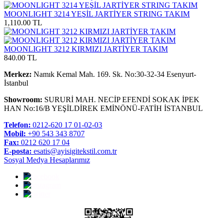
MOONLIGHT 3214 YEŞİL JARTİYER STRING TAKIM
1,110.00 TL
MOONLIGHT 3212 KIRMIZI JARTİYER TAKIM
840.00 TL
Merkez:
Namık Kemal Mah. 169. Sk. No:30-32-34 Esenyurt-
İstanbul
Showroom:
SURURİ MAH. NECİP EFENDİ SOKAK İPEK
HAN No:16/B YEŞİLDİREK EMİNÖNÜ-FATİH İSTANBUL
Telefon:
0212-620 17 01-02-03
Mobil:
+90 543 343 8707
Fax:
0212 620 17 04
E-posta:
esatis@ayisigitekstil.com.tr
Sosyal Medya Hesaplarımız