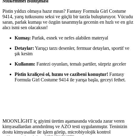
Mükemmel Buluşması
Pistin yıldızı olmaya hazır mısın? Fantasy Formula Girl Costume
9414, yarış tutkusunu seksi ve güçlü bir tarzla buluşturuyor. Vücudu
saran, parlak kumaşı ve özgün tasarımıyla gecenin en hızlı ve en göz
alıcı ismi sen olacaksın!
Kumaş:
Parlak, esnek ve nefes alabilen materyal
Detaylar:
Yarışçı tarzı desenler, fermuar detayları, sportif ve
şık kesim
Kullanım:
Fantezi oyunları, temalı partiler, sürpriz geceler
Pistin kraliçesi ol, hızını ve cazibeni konuştur!
Fantasy
Formula Girl Costume 9414 ile yarışa başla, geceyi fethet.
MOONLİGHT iç giyimi üretim aşamasında vücuda zarar veren
kimyasallardan arındırılmış ve AZO testi uygulanmıştır. Teninizin
dostu kimyasallar ile işlem görüp, microbiyolojik kontrol