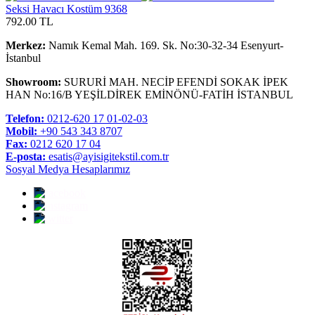
Seksi Havacı Kostüm 9368
792.00 TL
Merkez:
Namık Kemal Mah. 169. Sk. No:30-32-34 Esenyurt-
İstanbul
Showroom:
SURURİ MAH. NECİP EFENDİ SOKAK İPEK
HAN No:16/B YEŞİLDİREK EMİNÖNÜ-FATİH İSTANBUL
Telefon:
0212-620 17 01-02-03
Mobil:
+90 543 343 8707
Fax:
0212 620 17 04
E-posta:
esatis@ayisigitekstil.com.tr
Sosyal Medya Hesaplarımız