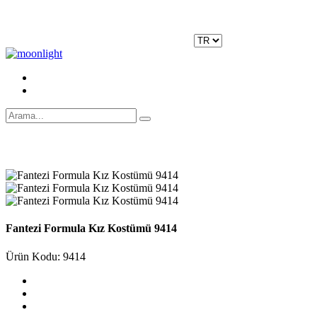
Moonlight Underwear'da 500 TL ÜZERİ KARGO ÜCRETSİZ!
Kayıt Ol
|
Giriş Yap
Fantezi Formula Kız Kostümü 9414
Ürün Kodu: 9414